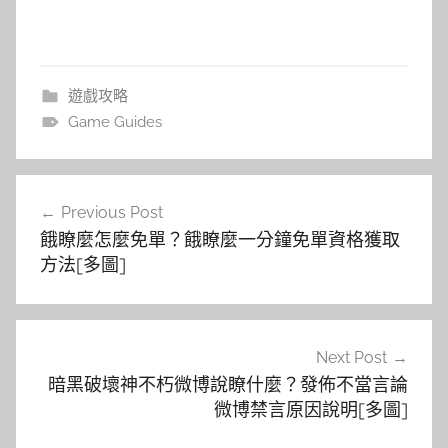
遊戲攻略
Game Guides
文
Previous Post
章
餓瞭麼怎麼免單？餓瞭麼一分鐘免單資格獲取
導
方法[多圖]
覽
Next Post
暗黑破壞神不朽微博說瞭什麼？發佈不當言論
微博禁言原因說明[多圖]