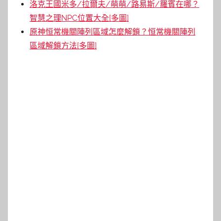
洛克王國米多/拉爾夫/萌萌/路易斯/羅賓在哪？
智慧之理NPC位置大全[多圖]
原神恒常機關陣列區域怎麼解鎖？恒常機關陣列
區域解鎖方法[多圖]