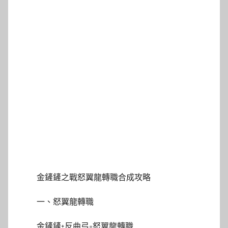
金鏟鏟之戰怒翼龍轉職合成攻略
一、怒翼龍轉職
金鏟鏟+反曲弓=怒翼龍轉職