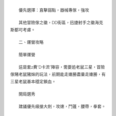
優先選擇：直擊弱點，器械專傢，強攻
其他冒險傢之徽，DD街區，迅捷射手之徽海克
斯都可考慮。
二、運營攻略
簡單運營
這是套2費“D卡流”陣容，需要追老鼠三星，冒險
傢賭老鼠豬妹的玩法，前期能走連勝盡量走連勝，有
三星老鼠基本穩定鎖血。
開局選秀
建議優先級搶大劍，攻速，鬥篷，腰帶，拳套。