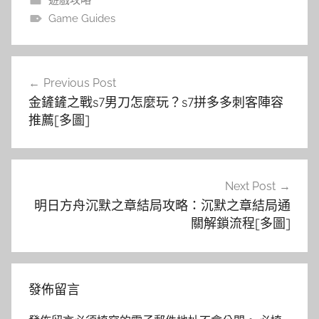
Game Guides
文
Previous Post
章
金鏟鏟之戰s7男刀怎麼玩？s7拼多多刺客陣容
導
推薦[多圖]
覽
Next Post
明日方舟沉默之章結局攻略：沉默之章結局通
關解鎖流程[多圖]
發佈留言