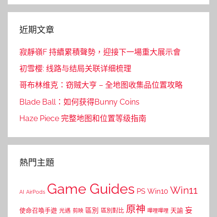
近期文章
寂靜嶺F 持續累積聲勢，迎接下一場重大展示會
初雪樱: 线路与结局关联详细梳理
哥布林维克：窃贼大亨 – 全地图收集品位置攻略
Blade Ball：如何获得Bunny Coins
Haze Piece 完整地图和位置等级指南
熱門主題
Game Guides
Win11
PS
Win10
AI
AirPods
原神
妄
區別
使命召喚手遊
區別對比
天諭
光遇
剪映
嗶哩嗶哩