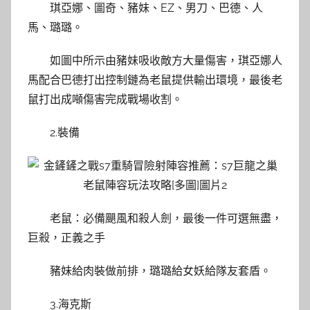
琪亞娜、圖奇、豬妹、EZ、男刀、巴德、人
馬、璐璐。
如圖中所示由豬妹吸收敵方大量傷害，琪亞娜人
馬配合巴德打出控制鏈為老鼠提供輸出環境，最後老
鼠打出成噸傷害完成戰場收割。
2.裝備
老鼠：必備颶風和殺人劍，最後一件可選無盡，
巨殺，正義之手
豬妹給肉裝做前排，璐璐給女妖給隊友套盾。
3.海克斯