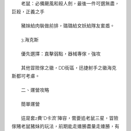
老鼠：必備颶風和殺人劍，最後一件可選無盡，
巨殺，正義之手
豬妹給肉裝做前排，璐璐給女妖給隊友套盾。
3.海克斯
優先選擇：直擊弱點，器械專傢，強攻
其他冒險傢之徽，DD街區，迅捷射手之徽海克
斯都可考慮。
二、運營攻略
簡單運營
這是套2費“D卡流”陣容，需要追老鼠三星，冒險
傢賭老鼠豬妹的玩法，前期能走連勝盡量走連勝，有