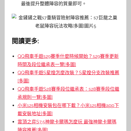
最後提升整體陣容的質量即可。
閱讀更多:
QQ飛車手遊s29賽季什麼時候開始？s29賽季更新
時間及段位繼承表一覽[多圖]
QQ飛車手遊S星煌怎麼改裝？S星煌分支改裝推薦
[多圖]
QQ飛車手遊S28賽季段位繼承表：s28賽季段位繼
承規則一覽[多圖]
小米12s相機安裝包在哪下載？小米12s相機app下
載安裝地址[多圖]
雲頂之弈S7.5神龍卡爾瑪怎麼玩 最強神龍卡爾瑪
陣容推薦[多圖]