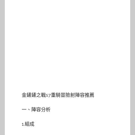
金鏟鏟之戰s7重騎冒險射陣容推薦
一、陣容分析
1.組成