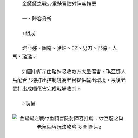
金鏟鏟之戰s7重騎冒險射陣容推薦
一、陣容分析
1.組成
琪亞娜、圖奇、豬妹、EZ、男刀、巴德、人
馬、璐璐。
如圖中所示由豬妹吸收敵方大量傷害，琪亞娜人
馬配合巴德打出控制鏈為老鼠提供輸出環境，最後老
鼠打出成噸傷害完成戰場收割。
2.裝備