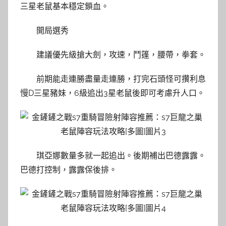
三星老鼠基本穩定鎖血。
開局選秀
建議優先級搶大劍，攻速，鬥篷，腰帶，拳套。
前期能走連勝盡量走連勝，打完石頭怪可攢利息
慢D三星豬妹，6級追出3星老鼠後即可考慮升人口。
琪亞娜數量多就一起追出。後期補出巴德露露。
巴德打控制，露露保後排。