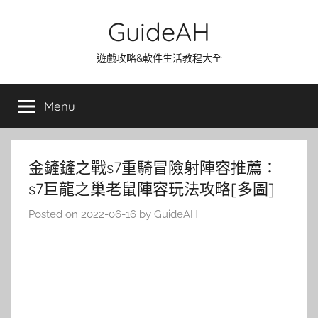
Skip
GuideAH
to
content
遊戲攻略&軟件生活教程大全
Menu
金鏟鏟之戰s7重騎冒險射陣容推薦：
s7巨龍之巢老鼠陣容玩法攻略[多圖]
Posted on
2022-06-16
by
GuideAH