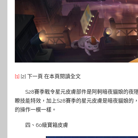
[1]
[2] 下一頁 在本頁閱讀全文
S28賽季戰令星元皮膚部件是阿軻暗夜貓娘的夜
瞭技能特效，加上S28賽季的星元皮膚是暗夜貓娘的
的操作一模一樣。
四、60級寶箱皮膚