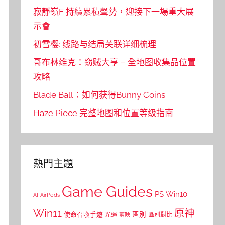
寂靜嶺F 持續累積聲勢，迎接下一場重大展
示會
初雪樱: 线路与结局关联详细梳理
哥布林维克：窃贼大亨 – 全地图收集品位置
攻略
Blade Ball：如何获得Bunny Coins
Haze Piece 完整地图和位置等级指南
熱門主題
Game Guides
PS
Win10
AI
AirPods
Win11
原神
區別
使命召喚手遊
區別對比
光遇
剪映