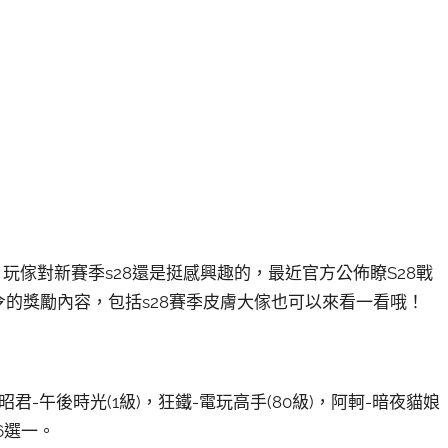
玩傢對新賽季s28還是挺感興趣的，最近官方公佈瞭S28戰
戰令的獎勵內容，包括s28賽季皮膚大傢也可以來看一看哦！
-午後時光(1級)，狂鐵-電玩高手(80級)，阿軻-暗夜貓娘
6選一。