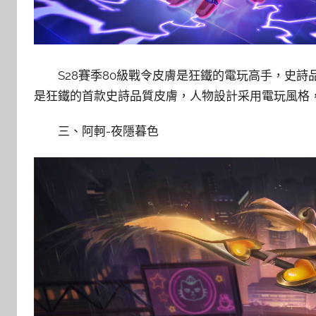
S28賽季80級戰令皮膚是狂鐵的電玩高手，史
是狂鐵的首款史詩品質皮膚，人物設計采用電玩風格
三、阿軻-夜隱暮色