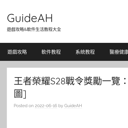
Skip
to
GuideAH
content
遊戲攻略&軟件生活教程大全
遊戲攻略
軟件教程
系統教程
醫療健
王者榮耀S28戰令獎勵一覽：
圖]
Posted on
2022-06-16
by
GuideAH