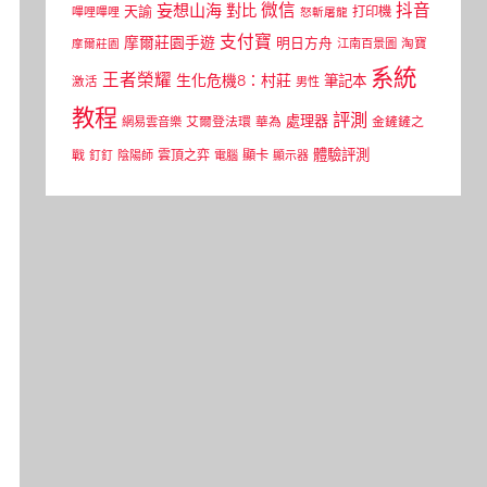
微信
抖音
妄想山海
對比
天諭
打印機
嗶哩嗶哩
怒斬屠龍
支付寶
摩爾莊園手遊
明日方舟
江南百景圖
淘寶
摩爾莊園
系統
王者榮耀
生化危機8：村莊
筆記本
激活
男性
教程
評測
處理器
網易雲音樂
艾爾登法環
華為
金鏟鏟之
體驗評測
顯卡
戰
雲頂之弈
釘釘
陰陽師
電腦
顯示器