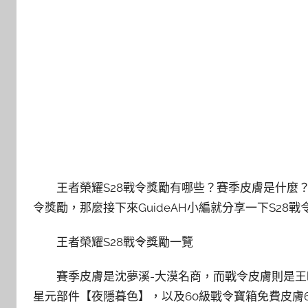
王者榮耀S28戰令獎勵有哪些？賽季皮膚是什麼？
令獎勵，那麼接下來GuideAH小編就分享一下S28
王者榮耀S28戰令獎勵一覽
賽季皮膚是沈夢溪-大漠名商，而戰令皮膚則是王昭君
星元部件【夜隱暮色】，以及60級戰令寶箱免費皮膚