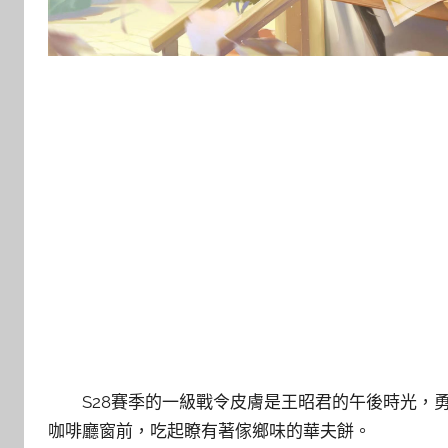
S28賽季的一級戰令皮膚是王昭君的午後時光，
咖啡廳窗前，吃起瞭有著傢鄉味的華夫餅。