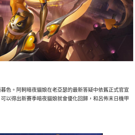
隱暮色。阿軻暗夜貓娘在老亞瑟的最新答疑中依舊正式官宣
，可以得出新賽季暗夜貓娘就會優化回歸，和呂佈末日機甲