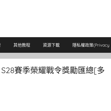
康
其他教程
資源下載
隱私權政策(Privacy P
S28賽季榮耀戰令獎勵匯總[多