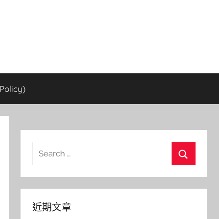
olicy)
Search
for:
Search
近期文章