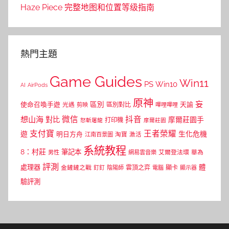
Haze Piece 完整地图和位置等级指南
熱門主題
Game Guides
Win11
PS
Win10
AI
AirPods
原神
妄
區別
使命召喚手遊
區別對比
天諭
光遇
剪映
嗶哩嗶哩
微信
抖音
想山海
對比
摩爾莊園手
打印機
怒斬屠龍
摩爾莊園
支付寶
王者榮耀
遊
生化危機
明日方舟
江南百景圖
淘寶
激活
系統教程
8：村莊
筆記本
網易雲音樂
艾爾登法環
華為
男性
評測
體
處理器
顯卡
金鏟鏟之戰
雲頂之弈
釘釘
陰陽師
電腦
顯示器
驗評測