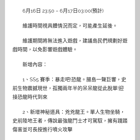
6月16日 23:50 – 6月17日03:00(預計)
維護時間視具體情況而定，可能產生延後。
維護期間將無法進入遊戲，建議島民們規劃好遊
戲時間，以免影響遊戲體驗。
新增內容：
1、SS5 賽季：暴走吧!恐龍。腸島一聲巨響，史
前生物震撼現世，孤獨兩年半的呆呆龍從此脫單!迎
接恐龍時代到來
2、新增神秘道具：兇兇龍王。單人生物坐騎，
史前陸地王者，傳說最強龍鬥士才可駕馭，擁有踐踏
傷害並可長按進行噴火攻擊