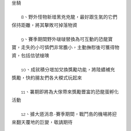
坐騎
8、野外怪物新增黑兇兇龍，最好跟生氣的它們
保持距離，將其擊敗可掉落物資
9、賽季期間野外啵啵替換為可互動的恐龍寶
寶，走失的小可憐們非常膽小，主動撫慰後可獲得物
資，包括信號槍噢
10、成就積分增加兌換獎勵功能，將陸續補充
獎勵，快約腸友們各大模式玩起來
11、暑期即將為大傢帶來獎勵豐富的恐龍蛋孵化
活動
12、據大道消息~賽季期間，戰鬥島的機場將迎
來翻天覆地的巨變，敬請期待