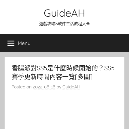
Skip
GuideAH
to
content
遊戲攻略&軟件生活教程大全
Menu
香腸派對SS5是什麼時候開始的？SS5
賽季更新時間內容一覽[多圖]
Posted on
2022-06-16
by
GuideAH