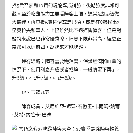
找5費亞索和10費幻鏡龍達成補強，後期強度非常可
觀。至於吃雞能力主要看陣容上限，通常是追9級做
大羈絆，再單掛5費佐伊或是巴德，或是在8級找出3
星奧拉夫和雪人。上限雖然比不過運營陣容，但是對
賭狗來說已經非常優秀瞭，陣容下限非常高，運營正
常都可以保前四，胡起來才能吃雞。
運行思路：陣容需要穩運營，保證經濟和血量的
情況下，使用利息升級或者找牌，一般情況下再3-2
升6級，4-1升7級，5-1升8級。
12、玉龍九五
陣容成員：艾尼維亞+妮蔻+石傲玉+卡爾瑪+納爾
+艾希+索拉卡+巴德