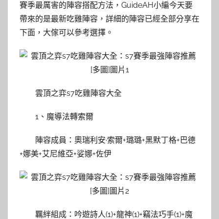
賽季最厲害的陣容搭配方法，GuideAH小編今天要
帶來的是最新吃雞陣容，詳細的陣容已經全部分享在
下面，大傢可以參考選擇。
雲頂之弈s7吃雞陣容大全
1、魔導法轉索爾
陣容成員：奧瑞利安·索爾+璐璐+黑默丁格+巴德
+娜美+艾尼維亞+娑娜+佐伊
羈絆組成：吟遊詩人(1)+龍神(1)+竊法巧手(1)+魔