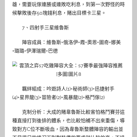
雄，需要玩傢連勝或連敗吃利息，到第一次野怪的時
候擊敗後存50塊錢利息，賭出目標卡三星。
7、四射手三星維魯斯
陣容成員：維魯斯+俄洛伊+霞+奧恩+圖奇+娜美
+璐璐+伊澤瑞爾+巴德
羈絆組成：吟遊詩人(1)+秘術師(3)+迅捷射手
(4)+星界龍(3)+冒險者(2)+風暴龍(2)+格鬥傢(2)
克制分析：大成的賭韋魯斯比較害怕格鬥賽芬這
種直接打到後排的體系，也比較怕補不出來重傷，導
致對方C位不斷吸血，因為韋魯斯整體陣容的輸出並