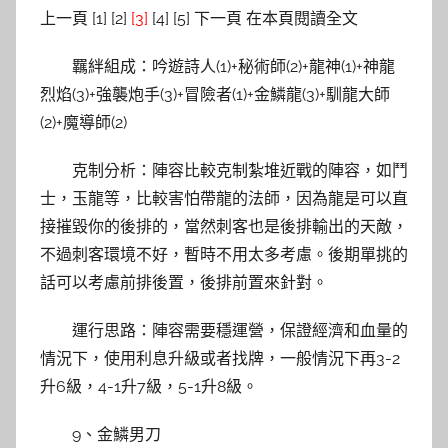
上一頁 [1] [2]
[3]
[4] [5] 下一頁 在本頁閱讀全文
羈絆組成：吟遊詩人(1)+秘術師(2)+龍神(1)+神龍
烈焰(3)+強襲炮手(3)+冒險者(1)+金鱗龍(3)+馴龍大師
(2)+魔導師(2)
克制分析：陣容比較克制紮堆近戰的陣容，如鬥
士，玉龍等，比較害怕帶龍的法師，因為龍是可以直
接摧毀你的後排的，當然刺客也是後排輸出的天敵，
不過刺客環境不好，暫時不用太多考慮。後期單挑的
話可以考慮前排後置，後排前置來針對。
運行思路：陣容需要穩運營，保證經濟和血量的
情況下，使用利息升級或者找牌，一般情況下再3-2
升6級，4-1升7級，5-1升8級。
9、金鱗男刀