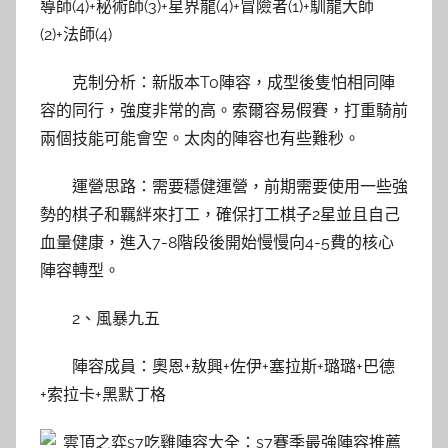
導師(4)+秘術師(3)+星界龍(4)+冒險者(1)+馴龍大師
(2)+法師(4)
克制分析：新版本T0陣容，成型後隻怕相同陣
容的同行，強度非常的高。索爾容易假賽，打重騎前
兩個技能可能會空。太肉的陣容也有些難秒。
運營思路：需要穩健運營，前期需要使用一些強
勢的棋子和羈絆來打工，確保打工棋子2星並且自己
血量健康，進入7-8階段後開始慢慢向4-5費的核心
陣容轉型。
2、風暴九五
陣容成員：奧恩+敖興+佐伊+塞拉斯+璐璐+巴德
+索拉卡+黑默丁格