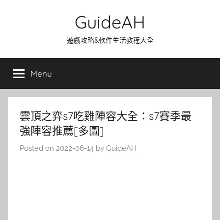
Skip
GuideAH
to
content
遊戲攻略&軟件生活教程大全
Menu
雲頂之弈s7吃雞陣容大全：s7賽季最
強陣容推薦[多圖]
Posted on
2022-06-14
by
GuideAH