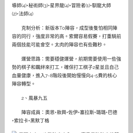
導師(4)+秘術師(3)+星界龍(4)+冒險者(1)+馴龍大師
(2)+法師(4)
克制分析：新版本T0陣容，成型後隻怕相同陣
容的同行，強度非常的高。索爾容易假賽，打重騎前
兩個技能可能會空。太肉的陣容也有些難秒。
運營思路：需要穩健運營，前期需要使用一些強
勢的棋子和羈絆來打工，確保打工棋子2星並且自己
血量健康，進入7-8階段後開始慢慢向4-5費的核心
陣容轉型。
2、風暴九五
陣容成員：奧恩+敖興+佐伊+塞拉斯+璐璐+巴德
+索拉卡+黑默丁格