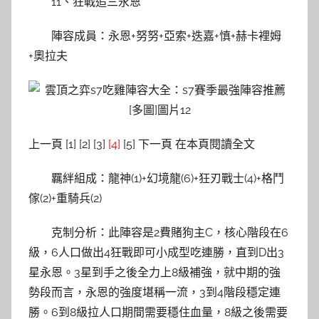
11、狂戰追三永恩
陣容成員：永恩+努努+亞索+迭嘉+慎+赫卡裡姆
+奧拉夫
上一頁 [1] [2] [3]
[4]
[5] 下一頁 在本頁閱讀全文
羈絆組成：龍神(1)+幻境龍(6)+狂刃戰士(4)+格鬥
傢(2)+重騎兵(2)
克制分析：此陣容是2費賭狗主C，核心階段在6
級，6人口做出4狂戰即可小成型吃連勝，直到D出3
星永恩。3星到手之後全力上8級補強，就中期的強
勢段而言，永恩的強度堪稱一流，3到4階段穩定連
勝。6到8級拉人口期間需要穩住血量，8級之後需要