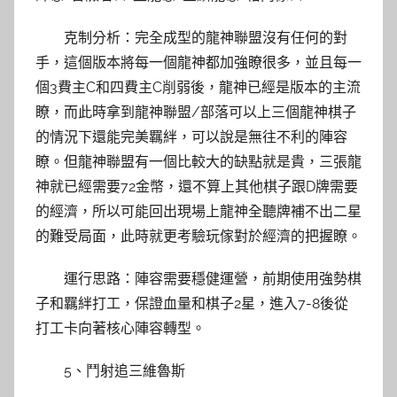
克制分析：完全成型的龍神聯盟沒有任何的對
手，這個版本將每一個龍神都加強瞭很多，並且每一
個3費主C和四費主C削弱後，龍神已經是版本的主流
瞭，而此時拿到龍神聯盟/部落可以上三個龍神棋子
的情況下還能完美羈絆，可以說是無往不利的陣容
瞭。但龍神聯盟有一個比較大的缺點就是貴，三張龍
神就已經需要72金幣，還不算上其他棋子跟D牌需要
的經濟，所以可能回出現場上龍神全聽牌補不出二星
的難受局面，此時就更考驗玩傢對於經濟的把握瞭。
運行思路：陣容需要穩健運營，前期使用強勢棋
子和羈絆打工，保證血量和棋子2星，進入7-8後從
打工卡向著核心陣容轉型。
5、鬥射追三維魯斯