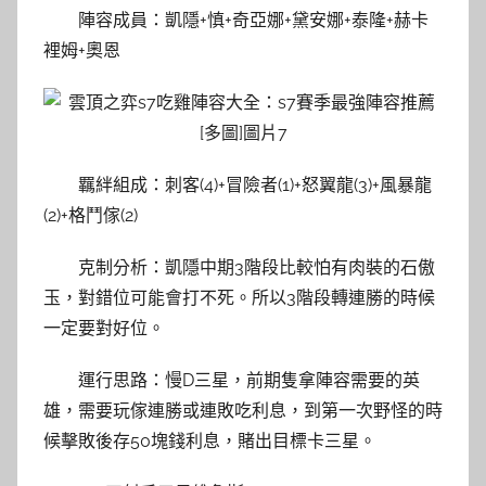
陣容成員：凱隱+慎+奇亞娜+黛安娜+泰隆+赫卡
裡姆+奧恩
羈絆組成：刺客(4)+冒險者(1)+怒翼龍(3)+風暴龍
(2)+格鬥傢(2)
克制分析：凱隱中期3階段比較怕有肉裝的石傲
玉，對錯位可能會打不死。所以3階段轉連勝的時候
一定要對好位。
運行思路：慢D三星，前期隻拿陣容需要的英
雄，需要玩傢連勝或連敗吃利息，到第一次野怪的時
候擊敗後存50塊錢利息，賭出目標卡三星。