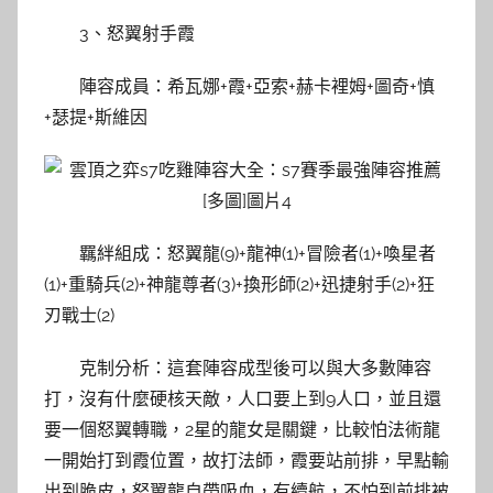
3、怒翼射手霞
陣容成員：希瓦娜+霞+亞索+赫卡裡姆+圖奇+慎
+瑟提+斯維因
羈絆組成：怒翼龍(9)+龍神(1)+冒險者(1)+喚星者
(1)+重騎兵(2)+神龍尊者(3)+換形師(2)+迅捷射手(2)+狂
刃戰士(2)
克制分析：這套陣容成型後可以與大多數陣容
打，沒有什麼硬核天敵，人口要上到9人口，並且還
要一個怒翼轉職，2星的龍女是關鍵，比較怕法術龍
一開始打到霞位置，故打法師，霞要站前排，早點輸
出到脆皮，怒翼龍自帶吸血，有續航，不怕到前排被