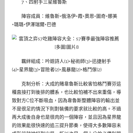
7、四射手三星維魯斯
陣容成員：維魯斯+俄洛伊+霞+奧恩+圖奇+娜美
+璐璐+伊澤瑞爾+巴德
羈絆組成：吟遊詩人(1)+秘術師(3)+迅捷射手
(4)+星界龍(3)+冒險者(2)+風暴龍(2)+格鬥傢(2)
克制分析：大成的賭韋魯斯比較害怕格鬥賽芬這
種直接打到後排的體系，也比較怕補不出來重傷，導
致對方C位不斷吸血，因為韋魯斯整體陣容的輸出並
不是很足的情況下則對裝備的要求就比較的高。不過
再大成後自身也是很肉的一個陣容，並且因為星界龍
的效果能很快速的追三提升節奏，使得大多數陣容未