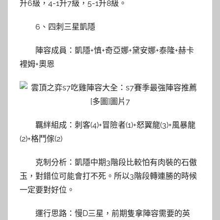
升6級，4-1升7級，5-1升8級。
6、四刺三星凱隱
陣容成員：凱隱+慎+奇亞娜+黛安娜+泰隆+赫卡
裡姆+奧恩
羈絆組成：刺客(4)+冒險者(1)+怒翼龍(3)+風暴龍
(2)+格鬥傢(2)
克制分析：凱隱中期3階段比較怕有肉裝的石傲
玉，對錯位可能會打不死。所以3階段轉連勝的時候
一定要對好位。
運行思路：慢D三星，前期隻拿陣容需要的英