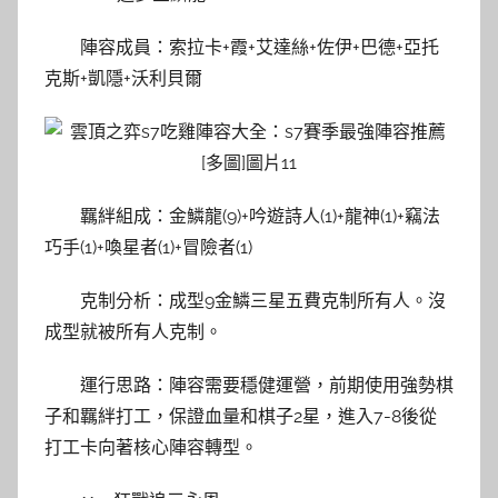
陣容成員：索拉卡+霞+艾達絲+佐伊+巴德+亞托
克斯+凱隱+沃利貝爾
羈絆組成：金鱗龍(9)+吟遊詩人(1)+龍神(1)+竊法
巧手(1)+喚星者(1)+冒險者(1)
克制分析：成型9金鱗三星五費克制所有人。沒
成型就被所有人克制。
運行思路：陣容需要穩健運營，前期使用強勢棋
子和羈絆打工，保證血量和棋子2星，進入7-8後從
打工卡向著核心陣容轉型。