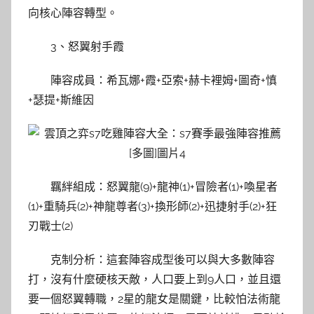
向核心陣容轉型。
3、怒翼射手霞
陣容成員：希瓦娜+霞+亞索+赫卡裡姆+圖奇+慎
+瑟提+斯維因
羈絆組成：怒翼龍(9)+龍神(1)+冒險者(1)+喚星者
(1)+重騎兵(2)+神龍尊者(3)+換形師(2)+迅捷射手(2)+狂
刃戰士(2)
克制分析：這套陣容成型後可以與大多數陣容
打，沒有什麼硬核天敵，人口要上到9人口，並且還
要一個怒翼轉職，2星的龍女是關鍵，比較怕法術龍