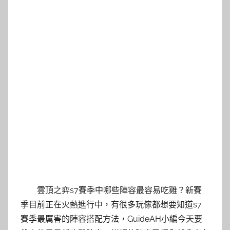
雲頂之弈s7賽季中哪些陣容最容易吃雞？新賽
季目前正在火熱進行中，有很多玩傢都想要知道s7
賽季最厲害的陣容搭配方法，GuideAH小編今天要