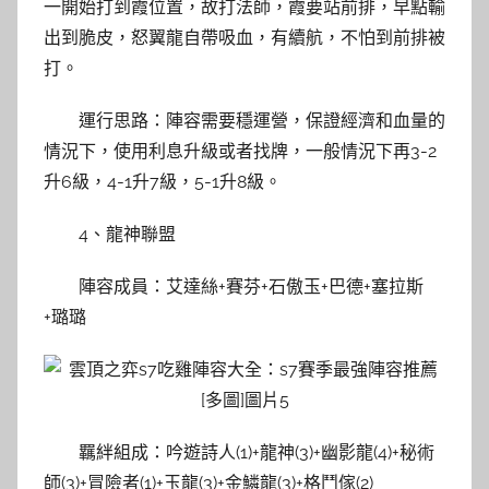
一開始打到霞位置，故打法師，霞要站前排，早點輸
出到脆皮，怒翼龍自帶吸血，有續航，不怕到前排被
打。
運行思路：陣容需要穩運營，保證經濟和血量的
情況下，使用利息升級或者找牌，一般情況下再3-2
升6級，4-1升7級，5-1升8級。
4、龍神聯盟
陣容成員：艾達絲+賽芬+石傲玉+巴德+塞拉斯
+璐璐
羈絆組成：吟遊詩人(1)+龍神(3)+幽影龍(4)+秘術
師(3)+冒險者(1)+玉龍(3)+金鱗龍(3)+格鬥傢(2)