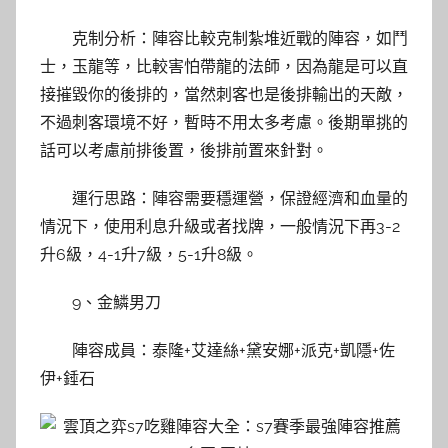
克制分析：陣容比較克制紮堆近戰的陣容，如鬥
士，玉龍等，比較害怕帶龍的法師，因為龍是可以直
接摧毀你的後排的，當然刺客也是後排輸出的天敵，
不過刺客環境不好，暫時不用太多考慮。後期單挑的
話可以考慮前排後置，後排前置來針對。
運行思路：陣容需要穩運營，保證經濟和血量的
情況下，使用利息升級或者找牌，一般情況下再3-2
升6級，4-1升7級，5-1升8級。
9、金鱗男刀
陣容成員：泰隆+艾達絲+黛安娜+派克+凱隱+佐
伊+錘石