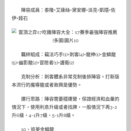
陣容成員：泰隆+艾達絲+黛安娜+派克+凱隱+佐
伊+錘石
羈絆組成：竊法巧手(1)+刺客(4)+龍神(1)+金鱗龍
(5)+幽影龍(2)+冒險者(1)+護衛(2)
克制分析：刺客體系非常克制後排陣容。打新版
本流行的魔導龍或者敖興是優勢。
運行思路：陣容需要穩運營，保證經濟和血量的
情況下，使用利息升級或者找牌，一般情況下再3-2
升6級，4-1升7級，5-1升8級。
10、追夢金鱗龍