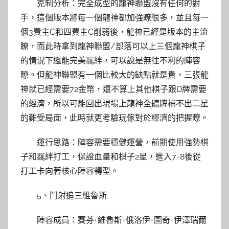
克制分析：完全成型的龍神聯盟沒有任何的對
手，這個版本將每一個龍神都加強瞭很多，並且每一
個3費主C和四費主C削弱後，龍神已經是版本的主流
瞭，而此時拿到龍神聯盟/部落可以上三個龍神棋子
的情況下還能完美羈絆，可以說是無往不利的陣容
瞭。但龍神聯盟有一個比較大的缺點就是貴，三張龍
神就已經需要72金幣，還不算上其他棋子跟D牌需要
的經濟，所以可能回出現場上龍神全聽牌補不出二星
的難受局面，此時就更考驗玩傢對於經濟的把握瞭。
運行思路：陣容需要穩健運營，前期使用強勢棋
子和羈絆打工，保證血量和棋子2星，進入7-8後從
打工卡向著核心陣容轉型。
5、鬥射追三維魯斯
陣容成員：賽芬+維魯斯+俄洛伊+圖奇+伊澤瑞爾