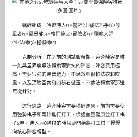
羈絆組成：吟遊詩人(1)+龍神(1)+竊法巧手(1)+喚
星者(1)+風暴龍(4)+格鬥傢(2)+冒險者(1)+馴龍大師
(2)+法師(3)+秘術師(2)
克制分析：在之前的測試服時期，這套陣容是唯
一能與星界魔導法轉索爾對抗的陣容，陣容費用極
高，需要很強的運營能力。不過敖興很怕法衣和吹
風，以及頂臉亞索和四秘石傲玉。不像法轉索爾那邊
無從針對。
運行思路：這套陣容需要穩健運營，前期需要使
用強勢棋子和羈絆進行打工，保證血量健康並打工棋
子2星，進入7-8階段的時候要開始將打工棋子慢慢
向核心陣容轉型。