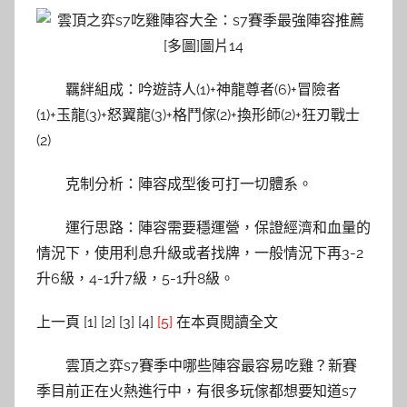
羈絆組成：吟遊詩人(1)+神龍尊者(6)+冒險者
(1)+玉龍(3)+怒翼龍(3)+格鬥傢(2)+換形師(2)+狂刃戰士
(2)
克制分析：陣容成型後可打一切體系。
運行思路：陣容需要穩運營，保證經濟和血量的
情況下，使用利息升級或者找牌，一般情況下再3-2
升6級，4-1升7級，5-1升8級。
上一頁 [1] [2] [3] [4]
[5]
在本頁閱讀全文
雲頂之弈s7賽季中哪些陣容最容易吃雞？新賽
季目前正在火熱進行中，有很多玩傢都想要知道s7