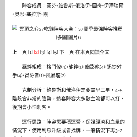
陣容成員：賽芬+維魯斯+俄洛伊+圖奇+伊澤瑞爾
+奧恩+塞拉斯+霞
上一頁 [1]
[2]
[3] [4] [5] 下一頁 在本頁閱讀全文
羈絆組成：格鬥傢(4)+龍神(1)+幽影龍(4)+迅捷射
手(4)+冒險者(1)+風暴龍(2)
克制分析：維魯斯和俄洛伊需要盡早三星，4-5
階段會非常的強勢，這套陣容大多數主流都可以打，
後期會小怕刺客。
運行思路：陣容需要穩運營，保證經濟和血量的
情況下，使用利息升級或者找牌，一般情況下再3-2