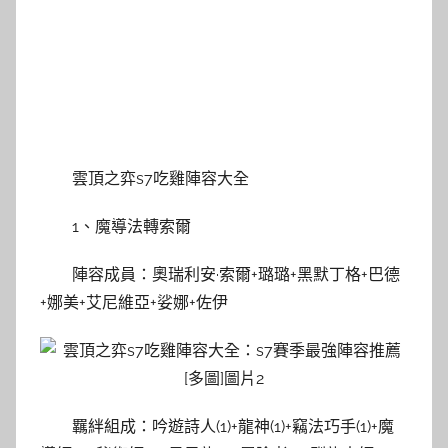
雲頂之弈s7吃雞陣容大全
1、魔導法轉索爾
陣容成員：奧瑞利安·索爾+璐璐+黑默丁格+巴德
+娜美+艾尼維亞+娑娜+佐伊
羈絆組成：吟遊詩人(1)+龍神(1)+竊法巧手(1)+魔