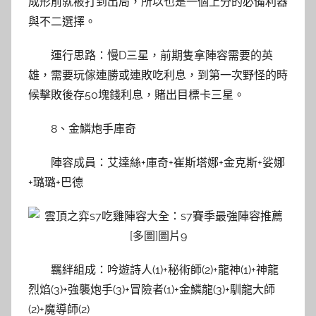
成形前就被打到出局，所以也是一個上分的必備利器
與不二選擇。
運行思路：慢D三星，前期隻拿陣容需要的英
雄，需要玩傢連勝或連敗吃利息，到第一次野怪的時
候擊敗後存50塊錢利息，賭出目標卡三星。
8、金鱗炮手庫奇
陣容成員：艾達絲+庫奇+崔斯塔娜+金克斯+娑娜
+璐璐+巴德
羈絆組成：吟遊詩人(1)+秘術師(2)+龍神(1)+神龍
烈焰(3)+強襲炮手(3)+冒險者(1)+金鱗龍(3)+馴龍大師
(2)+魔導師(2)