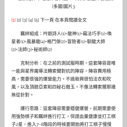
[1]
[2] [3] [4] [5] 下一頁 在本頁閱讀全文
羈絆組成：吟遊詩人(1)+龍神(1)+竊法巧手(1)+喚
星者(1)+風暴龍(4)+格鬥傢(2)+冒險者(1)+馴龍大師
(2)+法師(3)+秘術師(2)
克制分析：在之前的測試服時期，這套陣容是唯
一能與星界魔導法轉索爾對抗的陣容，陣容費用極
高，需要很強的運營能力。不過敖興很怕法衣和吹
風，以及頂臉亞索和四秘石傲玉。不像法轉索爾那邊
無從針對。
運行思路：這套陣容需要穩健運營，前期需要使
用強勢棋子和羈絆進行打工，保證血量健康並打工棋
子2星，進入7-8階段的時候要開始將打工棋子慢慢