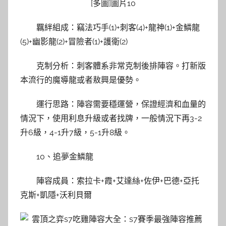
羈絆組成：竊法巧手(1)+刺客(4)+龍神(1)+金鱗龍
(5)+幽影龍(2)+冒險者(1)+護衛(2)
克制分析：刺客體系非常克制後排陣容。打新版
本流行的魔導龍或者敖興是優勢。
運行思路：陣容需要穩運營，保證經濟和血量的
情況下，使用利息升級或者找牌，一般情況下再3-2
升6級，4-1升7級，5-1升8級。
10、追夢金鱗龍
陣容成員：索拉卡+霞+艾達絲+佐伊+巴德+亞托
克斯+凱隱+沃利貝爾