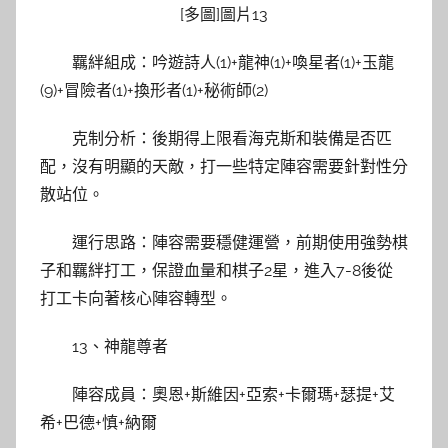
羈絆組成：吟遊詩人(1)+龍神(1)+喚星者(1)+玉龍
(9)+冒險者(1)+換形者(1)+秘術師(2)
克制分析：後期得上限看海克斯和裝備是否匹
配，沒有明顯的天敵，打一些特定陣容需要針對性分
散站位。
運行思路：陣容需要穩健運營，前期使用強勢棋
子和羈絆打工，保證血量和棋子2星，進入7-8後從
打工卡向著核心陣容轉型。
13、神龍尊者
陣容成員：奧恩+斯維因+亞索+卡爾瑪+瑟提+艾
希+巴德+慎+納爾