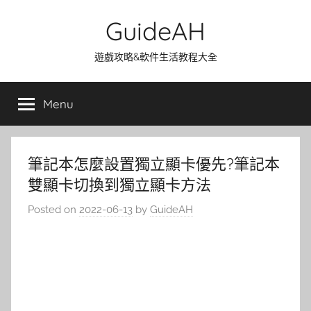
Skip
GuideAH
to
content
遊戲攻略&軟件生活教程大全
Menu
筆記本怎麼設置獨立顯卡優先?筆記本
雙顯卡切換到獨立顯卡方法
Posted on
2022-06-13
by
GuideAH