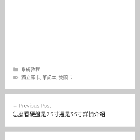
系統教程
獨立顯卡
,
筆記本
,
雙顯卡
文
Previous Post
章
怎麼看硬盤是2.5寸還是3.5寸詳情介紹
導
覽