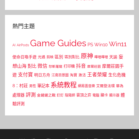
熱門主題
Game Guides
Win11
PS
Win10
AI
AirPods
原神
妄
區別
使命召喚手遊
區別對比
天諭
光遇
剪映
嗶哩嗶哩
微信
抖音
想山海
對比
摩爾莊園手
打印機
怒斬屠龍
摩爾莊園
支付寶
王者榮耀
遊
生化危機
明日方舟
江南百景圖
淘寶
激活
系統教程
8：村莊
筆記本
網易雲音樂
艾爾登法環
華為
男性
評測
體
處理器
顯卡
金鏟鏟之戰
雲頂之弈
釘釘
陰陽師
電腦
顯示器
驗評測