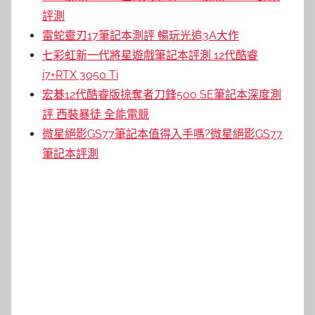
評測
雷蛇靈刃17筆記本測評 暢玩光追3A大作
七彩虹新一代將星遊戲筆記本評測 12代酷睿
i7+RTX 3050 Ti
宏碁12代酷睿版掠奪者刀鋒500 SE筆記本深度測
評 西裝暴徒 全能電競
微星絕影GS77筆記本值得入手嗎?微星絕影GS77
筆記本評測