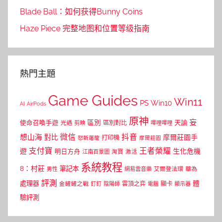
Blade Ball：如何获得Bunny Coins
Haze Piece 完整地图和位置等级指南
熱門主題
Game Guides
Win11
PS
Win10
AI
AirPods
原神
妄
區別
使命召喚手遊
區別對比
天諭
光遇
剪映
嗶哩嗶哩
微信
抖音
想山海
對比
摩爾莊園手
打印機
怒斬屠龍
摩爾莊園
支付寶
王者榮耀
遊
生化危機
明日方舟
江南百景圖
淘寶
激活
系統教程
8：村莊
筆記本
網易雲音樂
艾爾登法環
華為
男性
評測
體
處理器
顯卡
金鏟鏟之戰
雲頂之弈
釘釘
陰陽師
電腦
顯示器
驗評測