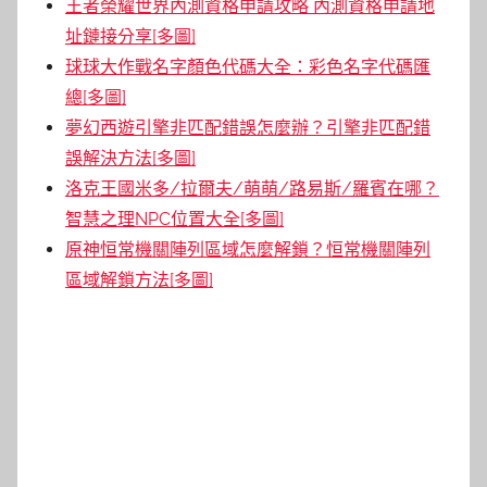
王者榮耀世界內測資格申請攻略 內測資格申請地
址鏈接分享[多圖]
球球大作戰名字顏色代碼大全：彩色名字代碼匯
總[多圖]
夢幻西遊引擎非匹配錯誤怎麼辦？引擎非匹配錯
誤解決方法[多圖]
洛克王國米多/拉爾夫/萌萌/路易斯/羅賓在哪？
智慧之理NPC位置大全[多圖]
原神恒常機關陣列區域怎麼解鎖？恒常機關陣列
區域解鎖方法[多圖]