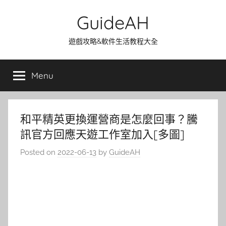
Skip
GuideAH
to
content
遊戲攻略&軟件生活教程大全
Menu
和平精英更換運營商是怎麼回事？騰
訊官方回應天遊工作室加入[多圖]
Posted on
2022-06-13
by
GuideAH