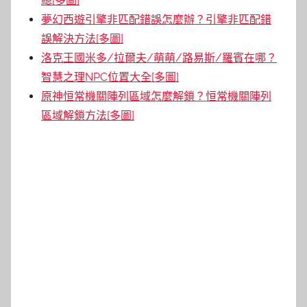
總[多圖]
夢幻西遊引擎非匹配錯誤怎麼辦？引擎非匹配錯
誤解決方法[多圖]
洛克王國米多/拉爾夫/萌萌/路易斯/羅賓在哪？
智慧之理NPC位置大全[多圖]
原神恒常機關陣列區域怎麼解鎖？恒常機關陣列
區域解鎖方法[多圖]