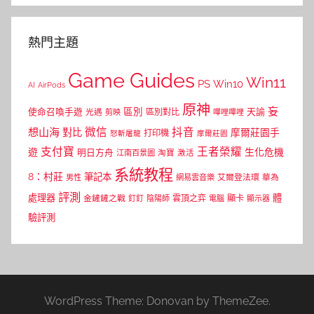
熱門主題
Game Guides
Win11
PS
Win10
AI
AirPods
原神
妄
區別
使命召喚手遊
區別對比
天諭
光遇
剪映
嗶哩嗶哩
微信
抖音
想山海
對比
摩爾莊園手
打印機
怒斬屠龍
摩爾莊園
支付寶
王者榮耀
遊
生化危機
明日方舟
江南百景圖
淘寶
激活
系統教程
8：村莊
筆記本
網易雲音樂
艾爾登法環
華為
男性
評測
體
處理器
顯卡
金鏟鏟之戰
雲頂之弈
釘釘
陰陽師
電腦
顯示器
驗評測
WordPress Theme: Donovan by ThemeZee.