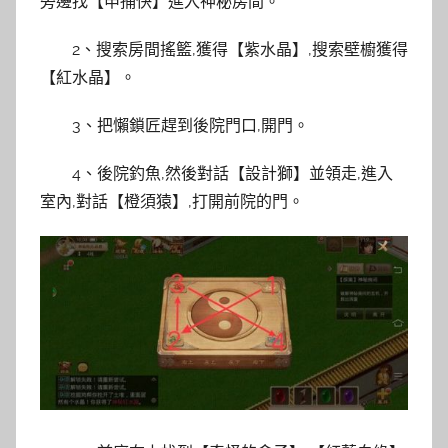
旁邊找【申捕快】進入神秘房間。
2、搜索房間搖籃,獲得【紫水晶】,搜索壁櫥獲得
【紅水晶】。
3、把懶鎖匠趕到後院門口,開門。
4、後院釣魚,然後對話【設計獅】並領走,進入
室內,對話【橙須猿】,打開前院的門。