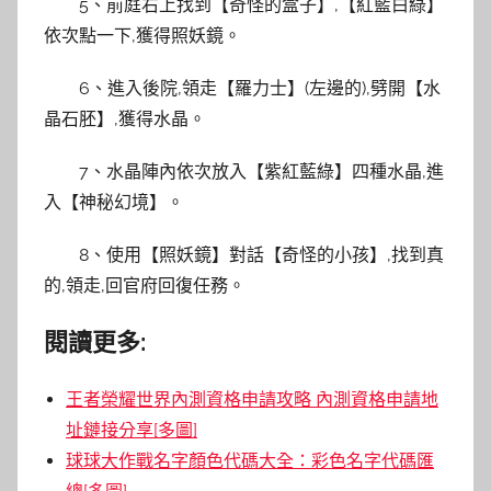
5、前庭右上找到【奇怪的盒子】,【紅藍白綠】
依次點一下,獲得照妖鏡。
6、進入後院,領走【羅力士】(左邊的),劈開【水
晶石胚】,獲得水晶。
7、水晶陣內依次放入【紫紅藍綠】四種水晶,進
入【神秘幻境】。
8、使用【照妖鏡】對話【奇怪的小孩】,找到真
的,領走,回官府回復任務。
閱讀更多:
王者榮耀世界內測資格申請攻略 內測資格申請地
址鏈接分享[多圖]
球球大作戰名字顏色代碼大全：彩色名字代碼匯