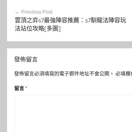
文
Previous Post
章
雲頂之弈s7最強陣容推薦：s7馴龍法陣容玩
導
法站位攻略[多圖]
覽
發佈留言
發佈留言必須填寫的電子郵件地址不會公開。
必填欄
留言
*