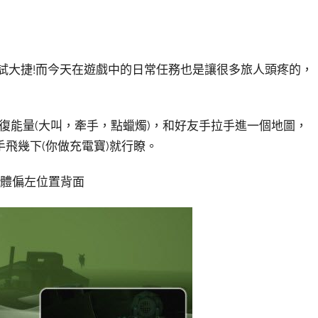
試大捷!而今天在遊戲中的日常任務也是讓很多旅人頭疼的，
復能量(大叫，牽手，點蠟燭)，和好友手拉手進一個地圖，
飛幾下(你做充電寶)就行瞭。
船體偏左位置背面