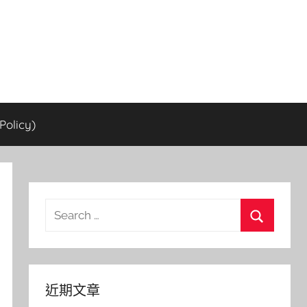
olicy)
Search
for:
Search
近期文章