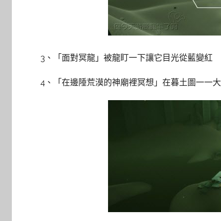
3、「面對冥龍」被龍盯一下讓它目光從藍變紅
4、「在邊陲荒漠的神廟裡冥想」在暮土圖一一