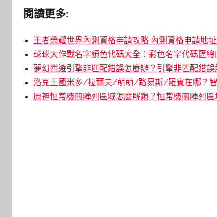
閱讀更多:
王者榮耀世界內測資格申請攻略 內測資格申請地址鏈
球球大作戰名字顏色代碼大全：彩色名字代碼匯總[
夢幻西遊引擎非匹配錯誤怎麼辦？引擎非匹配錯誤解
洛克王國米多/拉爾夫/萌萌/路易斯/羅賓在哪？智
原神恒常機關陣列區域怎麼解鎖？恒常機關陣列區域