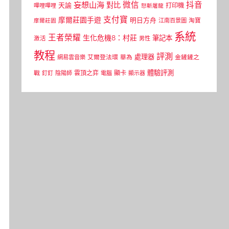
微信
抖音
妄想山海
對比
天諭
打印機
嗶哩嗶哩
怒斬屠龍
支付寶
摩爾莊園手遊
明日方舟
江南百景圖
淘寶
摩爾莊園
系統
王者榮耀
生化危機8：村莊
筆記本
激活
男性
教程
評測
處理器
網易雲音樂
艾爾登法環
華為
金鏟鏟之
體驗評測
顯卡
戰
雲頂之弈
釘釘
陰陽師
電腦
顯示器