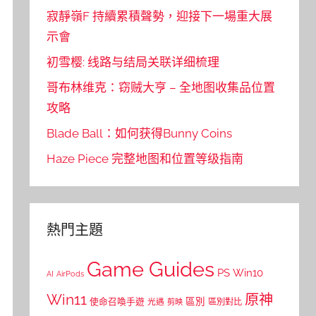
寂靜嶺F 持續累積聲勢，迎接下一場重大展
示會
初雪樱: 线路与结局关联详细梳理
哥布林维克：窃贼大亨 – 全地图收集品位置
攻略
Blade Ball：如何获得Bunny Coins
Haze Piece 完整地图和位置等级指南
熱門主題
Game Guides
PS
Win10
AI
AirPods
Win11
原神
區別
使命召喚手遊
區別對比
光遇
剪映