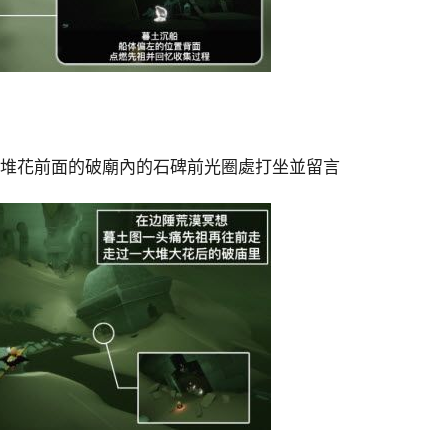
大堆花前面的破廟內的石碑前光圈處打坐並留言