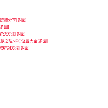
接分享[多圖]
多圖]
決方法[多圖]
慧之理NPC位置大全[多圖]
解鎖方法[多圖]