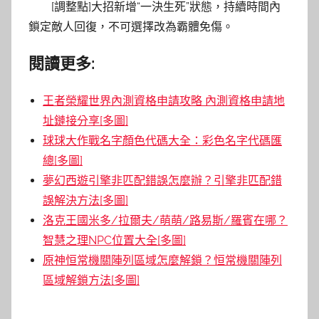
[調整點]大招新增“一決生死”狀態，持續時間內
鎖定敵人回復，不可選擇改為霸體免傷。
閱讀更多:
王者榮耀世界內測資格申請攻略 內測資格申請地
址鏈接分享[多圖]
球球大作戰名字顏色代碼大全：彩色名字代碼匯
總[多圖]
夢幻西遊引擎非匹配錯誤怎麼辦？引擎非匹配錯
誤解決方法[多圖]
洛克王國米多/拉爾夫/萌萌/路易斯/羅賓在哪？
智慧之理NPC位置大全[多圖]
原神恒常機關陣列區域怎麼解鎖？恒常機關陣列
區域解鎖方法[多圖]