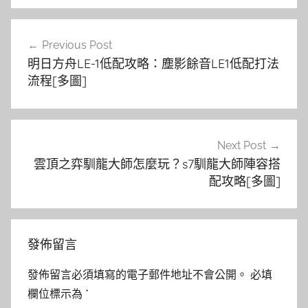
文
Previous Post
章
明日方舟LE-1低配攻略：塵影餘音LE1低配打法
導
流程[多圖]
覽
Next Post
雲頂之弈馴龍大師怎麼玩？s7馴龍大師陣容搭
配攻略[多圖]
發佈留言
發佈留言必須填寫的電子郵件地址不會公開。
必填
欄位標示為
*