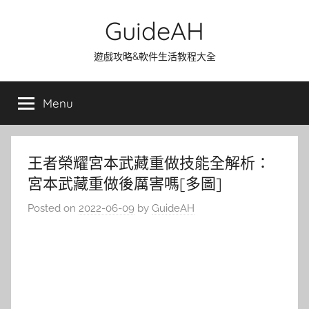
Skip
GuideAH
to
content
遊戲攻略&軟件生活教程大全
Menu
王者榮耀宮本武藏重做技能全解析：
宮本武藏重做後厲害嗎[多圖]
Posted on
2022-06-09
by
GuideAH