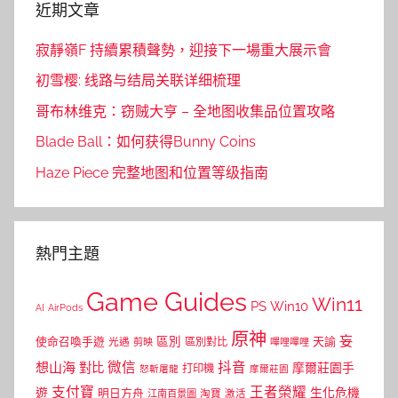
近期文章
寂靜嶺F 持續累積聲勢，迎接下一場重大展示會
初雪樱: 线路与结局关联详细梳理
哥布林维克：窃贼大亨 – 全地图收集品位置攻略
Blade Ball：如何获得Bunny Coins
Haze Piece 完整地图和位置等级指南
熱門主題
Game Guides
Win11
PS
Win10
AI
AirPods
原神
妄
區別
使命召喚手遊
區別對比
天諭
光遇
剪映
嗶哩嗶哩
微信
抖音
想山海
對比
摩爾莊園手
打印機
怒斬屠龍
摩爾莊園
支付寶
王者榮耀
遊
生化危機
明日方舟
江南百景圖
淘寶
激活