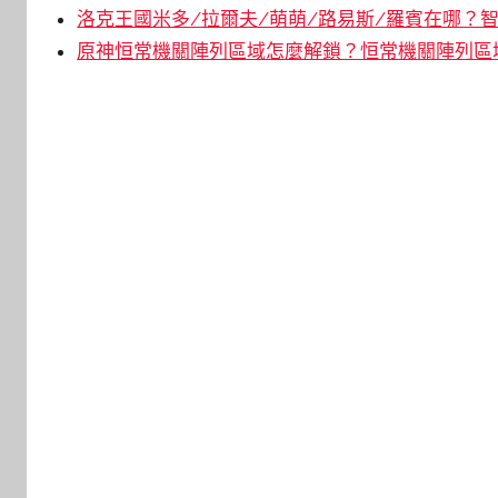
洛克王國米多/拉爾夫/萌萌/路易斯/羅賓在哪？智
原神恒常機關陣列區域怎麼解鎖？恒常機關陣列區域