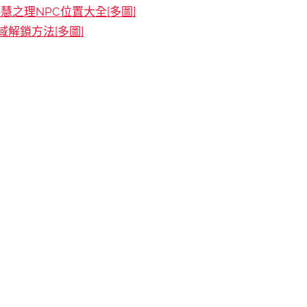
慧之理NPC位置大全[多圖]
解鎖方法[多圖]