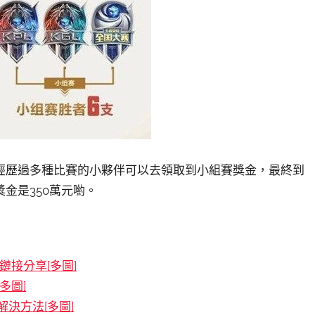
經歷過多種比賽的小夥伴可以去領取到小組賽獎金，最終到
金是350萬元喲。
接分享[多圖]
多圖]
決方法[多圖]