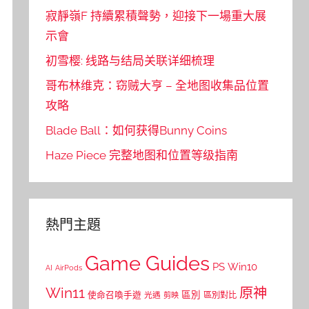
寂靜嶺F 持續累積聲勢，迎接下一場重大展
示會
初雪樱: 线路与结局关联详细梳理
哥布林维克：窃贼大亨 – 全地图收集品位置
攻略
Blade Ball：如何获得Bunny Coins
Haze Piece 完整地图和位置等级指南
熱門主題
Game Guides
PS
Win10
AI
AirPods
Win11
原神
區別
使命召喚手遊
區別對比
光遇
剪映