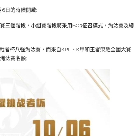
月6日的時候開啟;
賽三個階段，小組賽階段將采用BO3征召模式，淘汰賽及總
挑戰者杯八強淘汰賽，而來自KPL、K甲和王者榮耀全國大賽
淘汰賽名額;