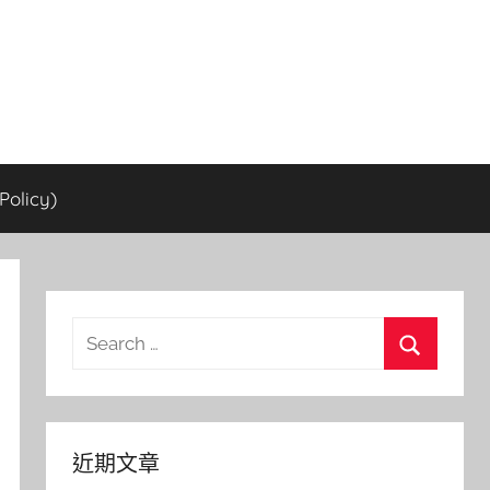
olicy)
Search
for:
Search
近期文章