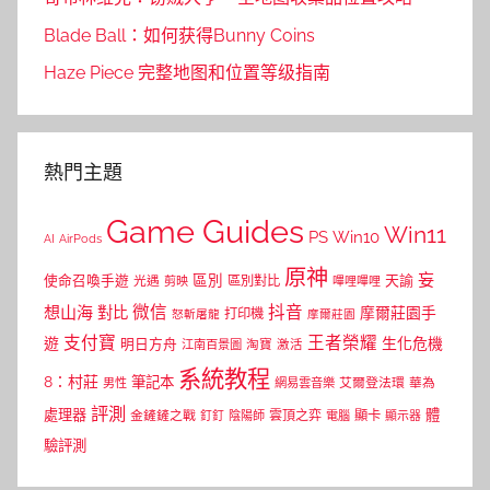
Blade Ball：如何获得Bunny Coins
Haze Piece 完整地图和位置等级指南
熱門主題
Game Guides
Win11
PS
Win10
AI
AirPods
原神
妄
區別
使命召喚手遊
區別對比
天諭
光遇
剪映
嗶哩嗶哩
微信
抖音
想山海
對比
摩爾莊園手
打印機
怒斬屠龍
摩爾莊園
支付寶
王者榮耀
遊
生化危機
明日方舟
江南百景圖
淘寶
激活
系統教程
8：村莊
筆記本
網易雲音樂
艾爾登法環
華為
男性
評測
體
處理器
顯卡
金鏟鏟之戰
雲頂之弈
釘釘
陰陽師
電腦
顯示器
驗評測