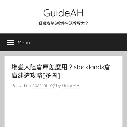
Skip
GuideAH
to
content
遊戲攻略&軟件生活教程大全
Menu
堆疊大陸倉庫怎麼用？stacklands倉
庫建造攻略[多圖]
Posted on
2022-06-07
by
GuideAH