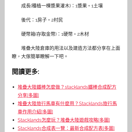
成長(種植一棵漿果灌木)：1漿果 + 1土壤
後代：1房子 + 2村民
硬幣箱(存取金幣)：1硬幣 + 2木材
堆疊大陸倉庫的用法以及建造方法都分享在上面
瞭，大傢簡單瞭解一下吧。
閱讀更多:
堆疊大陸鐵棒怎麼做？stacklands鐵棒合成配方
分享[多圖]
堆疊大陸旅行馬車有什麼用？Stacklands旅行馬
車作用介紹[多圖]
Stacklands怎麼玩？堆疊大陸遊戲攻略[多圖]
Stacklands合成表一覽：最新合成配方表[多圖]