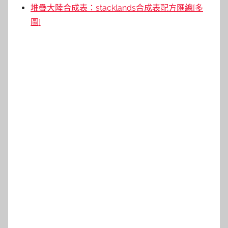
堆疊大陸合成表：stacklands合成表配方匯總[多
圖]