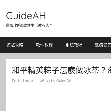
Skip
to
GuideAH
content
遊戲攻略&軟件生活教程大全
遊戲攻略
軟件教程
系統教程
醫療健
和平精英粽子怎麼做冰茶？海
Posted on
2022-06-07
by
GuideAH