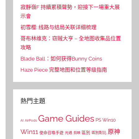
寂靜嶺F 持續累積聲勢，迎接下一場重大展
示會
初雪樱: 线路与结局关联详细梳理
哥布林维克：窃贼大亨 – 全地图收集品位置
攻略
Blade Ball：如何获得Bunny Coins
Haze Piece 完整地图和位置等级指南
熱門主題
Game Guides
PS
Win10
AI
AirPods
Win11
原神
區別
使命召喚手遊
區別對比
光遇
剪映