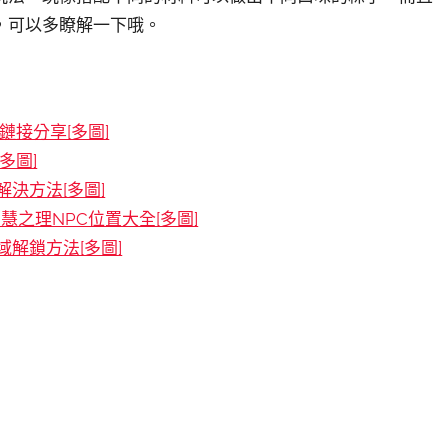
，可以多瞭解一下哦。
接分享[多圖]
多圖]
決方法[多圖]
慧之理NPC位置大全[多圖]
解鎖方法[多圖]