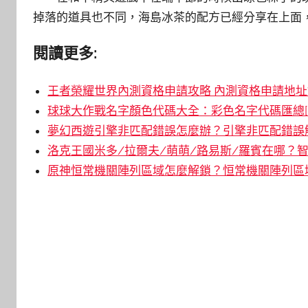
掉落的道具也不同，海島冰茶的配方已經分享在上面
閱讀更多:
王者榮耀世界內測資格申請攻略 內測資格申請地址鏈
球球大作戰名字顏色代碼大全：彩色名字代碼匯總[
夢幻西遊引擎非匹配錯誤怎麼辦？引擎非匹配錯誤解
洛克王國米多/拉爾夫/萌萌/路易斯/羅賓在哪？智
原神恒常機關陣列區域怎麼解鎖？恒常機關陣列區域