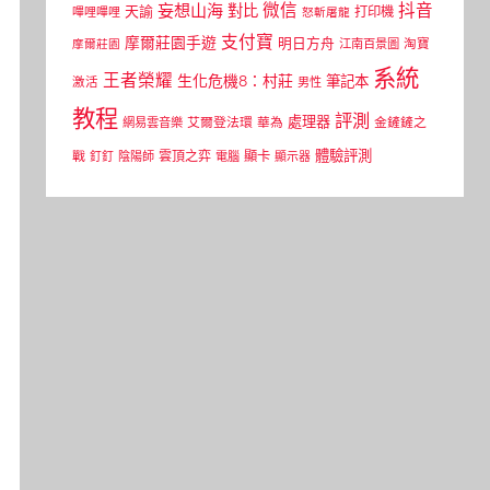
微信
抖音
妄想山海
對比
天諭
打印機
嗶哩嗶哩
怒斬屠龍
支付寶
摩爾莊園手遊
明日方舟
江南百景圖
淘寶
摩爾莊園
系統
王者榮耀
生化危機8：村莊
筆記本
激活
男性
教程
評測
處理器
網易雲音樂
艾爾登法環
華為
金鏟鏟之
體驗評測
顯卡
戰
雲頂之弈
釘釘
陰陽師
電腦
顯示器