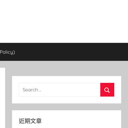
olicy)
Search
for:
Search
近期文章