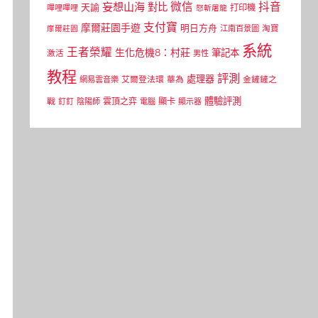
微信
抖音
妄想山海
對比
天諭
打印機
嗶哩嗶哩
怒斬屠龍
支付寶
摩爾莊園手遊
明日方舟
江南百景圖
淘寶
摩爾莊園
系統
王者榮耀
生化危機8：村莊
筆記本
激活
男性
教程
評測
處理器
網易雲音樂
艾爾登法環
華為
金鏟鏟之
體驗評測
顯卡
戰
雲頂之弈
釘釘
陰陽師
電腦
顯示器