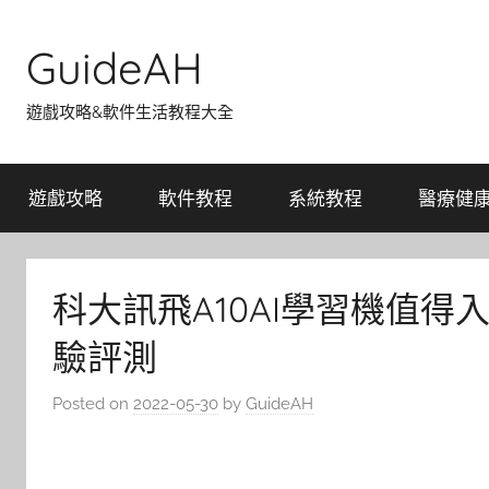
Skip
to
GuideAH
content
遊戲攻略&軟件生活教程大全
遊戲攻略
軟件教程
系統教程
醫療健
科大訊飛A10AI學習機值得入
驗評測
Posted on
2022-05-30
by
GuideAH