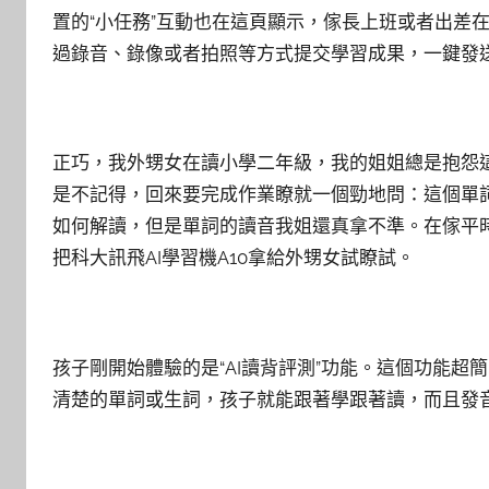
置的“小任務”互動也在這頁顯示，傢長上班或者出差
過錄音、錄像或者拍照等方式提交學習成果，一鍵發
正巧，我外甥女在讀小學二年級，我的姐姐總是抱怨這
是不記得，回來要完成作業瞭就一個勁地問：這個單詞
如何解讀，但是單詞的讀音我姐還真拿不準。在傢平
把科大訊飛AI學習機A10拿給外甥女試瞭試。
孩子剛開始體驗的是“AI讀背評測”功能。這個功能超
清楚的單詞或生詞，孩子就能跟著學跟著讀，而且發