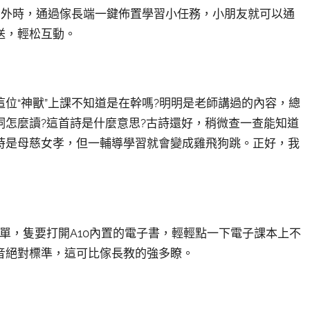
在外時，通過傢長端一鍵佈置學習小任務，小朋友就可以通
送，輕松互動。
位“神獸”上課不知道是在幹嗎?明明是老師講過的內容，總
怎麼讀?這首詩是什麼意思?古詩還好，稍微查一查能知道
時是母慈女孝，但一輔導學習就會變成雞飛狗跳。正好，我
簡單，隻要打開A10內置的電子書，輕輕點一下電子課本上不
音絕對標準，這可比傢長教的強多瞭。