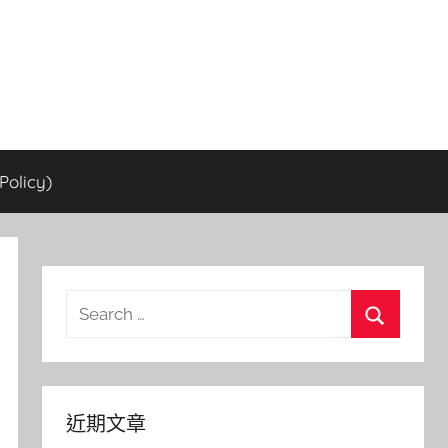
olicy)
Search
for:
Search
近期文章