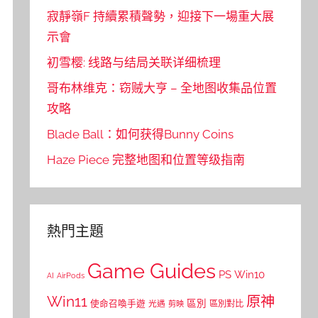
寂靜嶺F 持續累積聲勢，迎接下一場重大展
示會
初雪樱: 线路与结局关联详细梳理
哥布林维克：窃贼大亨 – 全地图收集品位置
攻略
Blade Ball：如何获得Bunny Coins
Haze Piece 完整地图和位置等级指南
熱門主題
Game Guides
PS
Win10
AI
AirPods
Win11
原神
區別
使命召喚手遊
區別對比
光遇
剪映