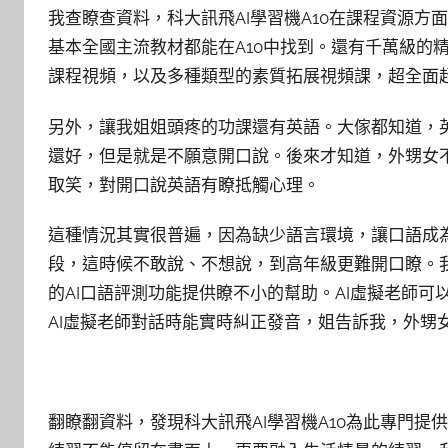
我查瞭查資料，科大訊飛AI學習機A10在課程資源
基本全國主流教材都能在A10中找到。還有千萬級的
課程視頻，以及多種類型的素質拓展視頻課，超全面
另外，讓我姐姐頭疼的功課還有英語。大傢都知道，
還好，但是就是不願意開口說。後來才知道，外甥女
取笑，對開口說英語有瞭抵觸心理。
這種情況其實很普遍，因為缺少語言環境，讓口語成
段，這時候不敢說、不想說，到高年級更難開口瞭。我
的AI口語評測功能提供瞭不小的幫助。AI虛擬老師
AI虛擬老師對話時能實時糾正發音，姐告訴我，外甥
翻瞭翻資料，發現科大訊飛AI學習機A10為此專門提