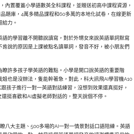
方面，內置覆蓋小學語數英全科課程，並贈送初高中課程資源，
精品題庫，4萬多精品課程和60多萬的本地化試卷，在線更新
超給力。
英語的學習離不開聽說讀寫，對於外甥女來說英語單詞默寫
不肯說的原因是上課被點名讀單詞，發音不好，被小朋友們
為瞭許多孩子學英語的難點。小學是開口說英語的重要階
姐也是沒辦法，隻能幹著急，對此，科大訊飛AI學習機A10
可以跟孩子進行一對一英語對話練習，沒想到效果還真挺好，
女還挺喜歡和AI虛擬老師對話的，整天說個不停。
供瞭八大主題、500多場的AI一對一情景對話口語陪練。英語