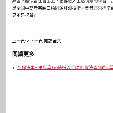
練習不能停留在書面上，更要融入生活情景的練習。
是全國中高考英語口語同源評測技術，發音非常標準
是不是很贊?
上一頁12 下一頁 閱讀全文
閱讀更多:
阿爾法蛋AI詞典筆T10值得入手嗎 阿爾法蛋AI詞典