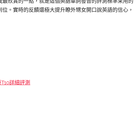
我最欣賞的一點，就是這個英語單詞發音的評測標準采用的
到位。實時的反饋還極大提升瞭外甥女開口說英語的信心，
筆T10詳細評測