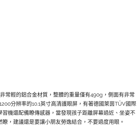
是非常輕的鋁合金材質，整體的重量僅有490g，側面有非常
200分辨率的10.1英寸高清護眼屏，有著德國萊茵TÜV國際
學習機還配備瞭傳感器，當發現孩子距離屏幕過近、坐姿不
然瞭，建議還是要讓小朋友勞逸結合，不要過度用眼。