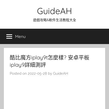
Skip
GuideAH
to
content
遊戲攻略&軟件生活教程大全
Menu
酷比魔方iplay9t怎麼樣? 安卓平板
iplay9詳細測評
Posted on
2022-05-28
by
GuideAH