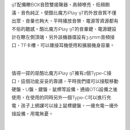
9T配備瞭BOX音腔雙揚聲器，高頻嘹亮、低頻飽
滿、音色純正，使酷比魔方iPlay 9T的外放音質不僅
出眾、音量也夠大，平時播放音樂、電源等資源都有
不俗的聽感。酷比魔方iPlay 9T的音量鍵、電源鍵設
計在瞭左側頂端，另外該機器還設有3.5mm音頻接
口、TF卡槽，可以連接耳機使用和擴展機身容量。
值得一提的是酷比魔方iPlay 9T擁有2個Type-C接
口，這個功能妥妥的靠譜，平時我們還可以接駁移動
硬盤、U盤、鍵盤、鼠標等設備，通過OTG設備之後
使用，在使用的同時另外一個Type-C可以進行充
電，孩子上網課可以接上鼠標鍵盤，一邊充電一邊外
接設備，用電無憂。