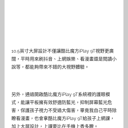
10.5英寸大屏設計不僅讓酷比魔方iPlay 9T視野更廣
闊，平時用來刷抖音、上網娛樂、看漫畫還是閱讀小
說等，都能夠帶來不錯的大視野體驗。
另外，通過開啟酷比魔方iPlay 9T系統裡的護眼模
式，能讓平板擁有效舒適防藍光，抑制屏幕藍光危
害，保護孩子視力不受過大傷害，畢竟我自己平時除
瞭看漫畫，也會拿酷比魔方iPlay 9T給孩子上網課，
加上大屏設計，上課要比在手機上香多瞭。