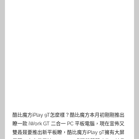
酷比魔方iPlay 9T怎麼樣？酷比魔方本月初剛剛推出
瞭一款 iWork GT 二合一 PC 平板電腦，現在宣佈又
雙叒叕要推出新平板瞭，酷比魔方iPlay 9T擁有大屏