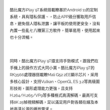
酷比魔方iPlay 9T系統搭載瞭基於Android 11的定制
系統，具有隱私保護、，防止APP過分獲取用戶信
息，避免個人隱私泄露，讓平板的使用更安全，沒有
內置一些亂七八糟第三方軟件，簡單易用，使用起來
也十分流暢。
同時，酷比魔方iPlay 9T還支持手勢模式，跟我們在
手機上的操作方式大同小異。酷比魔方iPlay 9T的
RK3566處理器搭載瞭Mali G52 2EE顯示芯片，采用
多核心設計，支持Vulkan、OpenGL ES 3.2等高級圖
形技術，圖形處理能力更強，且支持
H.264/H.265/VP9等多種格式高清解碼，最高可支
持8K 25幀視頻解碼，足以滿足用戶對各類在線及本
地高清片源的播放需求。