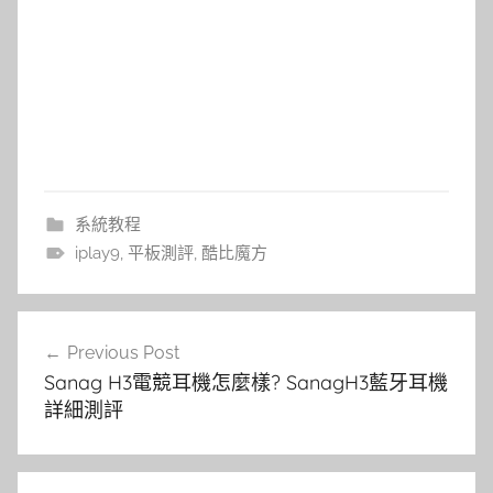
系統教程
iplay9
,
平板測評
,
酷比魔方
文
Previous Post
章
Sanag H3電競耳機怎麼樣? SanagH3藍牙耳機
導
詳細測評
覽