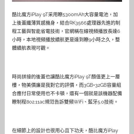
酷比魔方iPlay 9T采用瞭5300mAh大容量電池，加
上後蓋纖薄質感機身，結合RK3566處理器先進的制
程工藝與智能省電技術，官網稱在線視頻播放長達6
小時，本地視頻播放續航更是達到瞭9小時之久，整
體續航表現可觀。
時尚拼接的後蓋也讓酷比魔方iPlay 9T顏值更上一層
樓，物美價廉是我對它的評價，而3GB+32GB容量組
合應付日常使用也不卡頓，還有一個就是該機器配備
瞭制程802.11ac規范告訴雙頻WiFi、藍牙5.0技術。
在細節上的設計也很用心且下功夫，酷比魔方iPlay