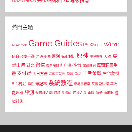
Haze Piece 完整地图和位置等级指南
熱門主題
Game Guides
Win11
PS
Win10
AI
AirPods
原神
妄
區別
使命召喚手遊
區別對比
天諭
光遇
剪映
嗶哩嗶哩
微信
抖音
想山海
對比
摩爾莊園手
打印機
怒斬屠龍
摩爾莊園
支付寶
王者榮耀
遊
生化危機
明日方舟
江南百景圖
淘寶
激活
系統教程
8：村莊
筆記本
網易雲音樂
艾爾登法環
華為
男性
評測
體
處理器
顯卡
金鏟鏟之戰
雲頂之弈
釘釘
陰陽師
電腦
顯示器
驗評測