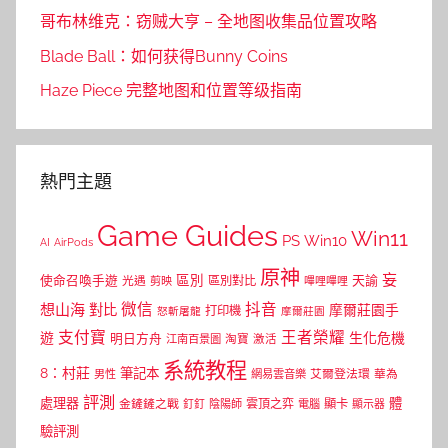
哥布林维克：窃贼大亨 – 全地图收集品位置攻略
Blade Ball：如何获得Bunny Coins
Haze Piece 完整地图和位置等级指南
熱門主題
Game Guides
Win11
PS
Win10
AI
AirPods
原神
妄
區別
使命召喚手遊
區別對比
天諭
光遇
剪映
嗶哩嗶哩
微信
抖音
想山海
對比
摩爾莊園手
打印機
怒斬屠龍
摩爾莊園
支付寶
王者榮耀
遊
生化危機
明日方舟
江南百景圖
淘寶
激活
系統教程
8：村莊
筆記本
網易雲音樂
艾爾登法環
華為
男性
評測
體
處理器
顯卡
金鏟鏟之戰
雲頂之弈
釘釘
陰陽師
電腦
顯示器
驗評測