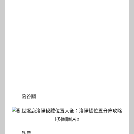
函谷關
弘農