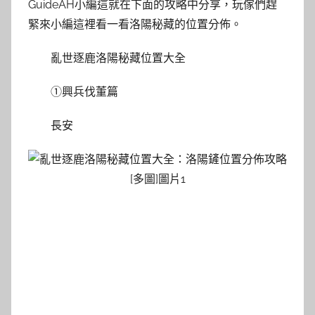
GuideAH小編這就在下面的攻略中分享，玩傢們趕
緊來小編這裡看一看洛陽秘藏的位置分佈。
亂世逐鹿洛陽秘藏位置大全
①興兵伐董篇
長安