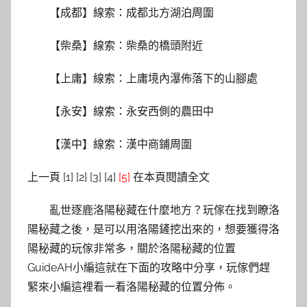
【成都】線索：成都北方湖泊周圍
【柴桑】線索：柴桑的橋頭附近
【上庸】線索：上庸境內瀑佈落下的山腳處
【永安】線索：永安西側的農田中
【漢中】線索：漢中商鋪周圍
上一頁 [1] [2] [3] [4]
[5]
在本頁閱讀全文
亂世逐鹿洛陽秘藏在什麼地方？玩傢在找到瞭洛
陽秘藏之後，是可以用洛陽鏟挖出來的，想要獲得洛
陽秘藏的玩傢非常多，關於洛陽秘藏的位置
GuideAH小編這就在下面的攻略中分享，玩傢們趕
緊來小編這裡看一看洛陽秘藏的位置分佈。