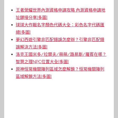
王者榮耀世界內測資格申請攻略 內測資格申請地
址鏈接分享[多圖]
球球大作戰名字顏色代碼大全：彩色名字代碼匯
總[多圖]
夢幻西遊引擎非匹配錯誤怎麼辦？引擎非匹配錯
誤解決方法[多圖]
洛克王國米多/拉爾夫/萌萌/路易斯/羅賓在哪？
智慧之理NPC位置大全[多圖]
原神恒常機關陣列區域怎麼解鎖？恒常機關陣列
區域解鎖方法[多圖]