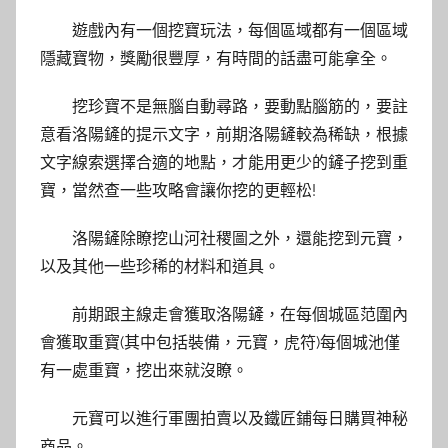
遊戲內有一個挖寶玩法，每個區域都有一個區域
隱藏寶物，獎勵很豐厚，有時間的話盡可能拿全。
挖珍寶不是無腦自動尋路，要動點腦筋的，要註
意看洛陽鏟的提示文字，前期洛陽鏟較為稀缺，根據
文字線索選擇合適的地點，才能用更少的鏟子挖到重
寶，當然查一些攻略會讓你挖的更輕松!
洛陽鏟除瞭挖山河社稷圖之外，還能挖到元寶，
以及其他一些珍稀的材料和道具。
前期跟主線走會獲取洛陽鏟，在每個城區范圍內
會獲取重寶(其中包括裝備，元寶，虎符)每個城池僅
有一處重寶，挖出來就沒瞭。
元寶可以進行軍團拍賣以及鐵匠鋪每日購買神秘
商品。