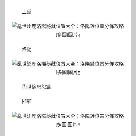
上黨
洛陽
②世傢恩怨篇
邯鄲