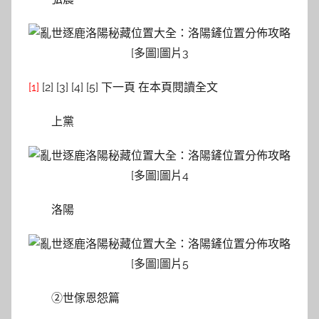
[1]
[2] [3] [4] [5] 下一頁 在本頁閱讀全文
上黨
洛陽
②世傢恩怨篇