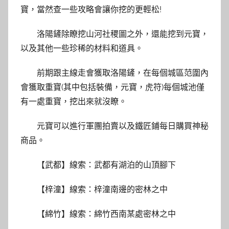
寶，當然查一些攻略會讓你挖的更輕松!
洛陽鏟除瞭挖山河社稷圖之外，還能挖到元寶，
以及其他一些珍稀的材料和道具。
前期跟主線走會獲取洛陽鏟，在每個城區范圍內
會獲取重寶(其中包括裝備，元寶，虎符)每個城池僅
有一處重寶，挖出來就沒瞭。
元寶可以進行軍團拍賣以及鐵匠鋪每日購買神秘
商品。
【武都】線索：武都有湖泊的山頂腳下
【梓潼】線索：梓潼南邊的密林之中
【綿竹】線索：綿竹西南某處密林之中