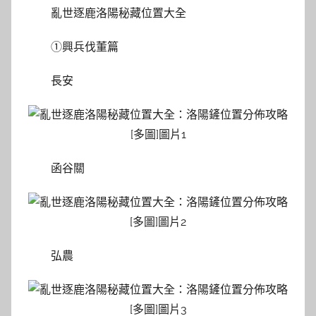
亂世逐鹿洛陽秘藏位置大全
①興兵伐董篇
長安
函谷關
弘農