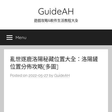
Skip
GuideAH
to
content
遊戲攻略&軟件生活教程大全
Menu
亂世逐鹿洛陽秘藏位置大全：洛陽鏟
位置分佈攻略[多圖]
Posted on
2022-05-27
by
GuideAH