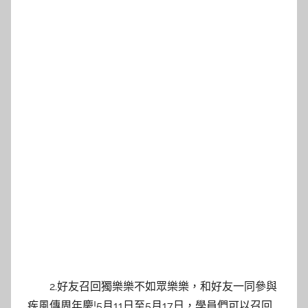
2.好友召回獨樂樂不如眾樂樂，和好友一同參與
疾風傳周年慶!5月11日至5月17日，學員們可以召回