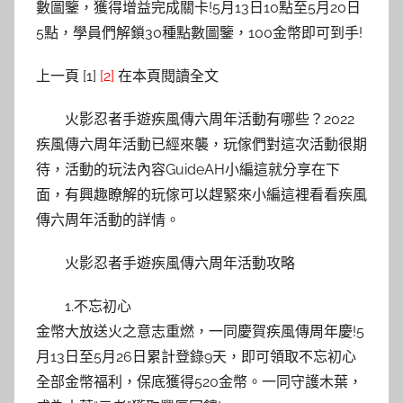
數圖鑒，獲得增益完成關卡!5月13日10點至5月20日
5點，學員們解鎖30種點數圖鑒，100金幣即可到手!
上一頁 [1]
[2]
在本頁閱讀全文
火影忍者手遊疾風傳六周年活動有哪些？2022
疾風傳六周年活動已經來襲，玩傢們對這次活動很期
待，活動的玩法內容GuideAH小編這就分享在下
面，有興趣瞭解的玩傢可以趕緊來小編這裡看看疾風
傳六周年活動的詳情。
火影忍者手遊疾風傳六周年活動攻略
1.不忘初心
金幣大放送火之意志重燃，一同慶賀疾風傳周年慶!5
月13日至5月26日累計登錄9天，即可領取不忘初心
全部金幣福利，保底獲得520金幣。一同守護木葉，