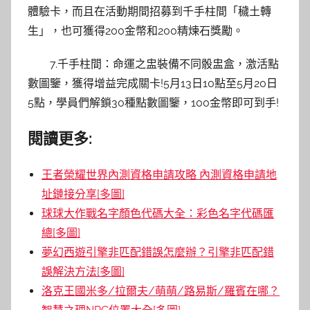
體驗卡，而且在活動期間招募到千手柱間「穢土轉
生」，也可獲得200金幣和200精煉石獎勵。
7.千手柱間：命運之盅裝備不同骰盅盒，激活點
數圖鑒，獲得增益完成關卡!5月13日10點至5月20日
5點，學員們解鎖30種點數圖鑒，100金幣即可到手!
閱讀更多:
王者榮耀世界內測資格申請攻略 內測資格申請地
址鏈接分享[多圖]
球球大作戰名字顏色代碼大全：彩色名字代碼匯
總[多圖]
夢幻西遊引擎非匹配錯誤怎麼辦？引擎非匹配錯
誤解決方法[多圖]
洛克王國米多/拉爾夫/萌萌/路易斯/羅賓在哪？