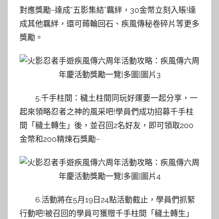
對應獎勵~達成“五影集結”羈絆，30金幣立刻入賬!達
成其他羈絆，還可薅輪回石、疾風傳秘卷碎片等更多
獎勵。
5.千手柱間：穢土柱間同玩好運要一起分享，一
起來領略忍者之神的風采吧!學員們成功招募千手柱
間「穢土轉生」後，並召回2名好友，即可領取200
金幣和200精煉石獎勵~
6.活動將在5月19日24點活動截止，學員們抓緊
行動吧!被召回的學員可獲贈千手柱間「穢土轉生」