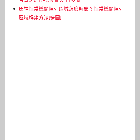
智慧之理NPC位置大全[多圖]
原神恒常機關陣列區域怎麼解鎖？恒常機關陣列
區域解鎖方法[多圖]