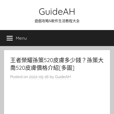
Skip
GuideAH
to
content
遊戲攻略&軟件生活教程大全
Menu
王者榮耀孫策520皮膚多少錢？孫策大
喬520皮膚價格介紹[多圖]
Posted on
2022-05-16
by
GuideAH