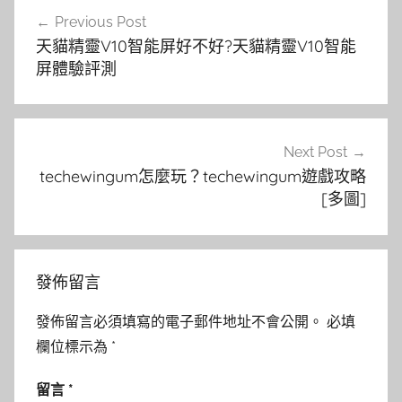
文
Previous Post
章
天貓精靈V10智能屏好不好?天貓精靈V10智能
導
屏體驗評測
覽
Next Post
techewingum怎麼玩？techewingum遊戲攻略
[多圖]
發佈留言
發佈留言必須填寫的電子郵件地址不會公開。
必填
欄位標示為
*
留言
*