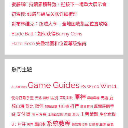
寂靜嶺F 持續累積聲勢，迎接下一場重大展示會
初雪樱: 线路与结局关联详细梳理
哥布林维克：窃贼大亨 – 全地图收集品位置攻略
Blade Ball：如何获得Bunny Coins
Haze Piece 完整地图和位置等级指南
熱門主題
Game Guides
Win11
PS
Win10
AI
AirPods
原神
妄
區別
使命召喚手遊
區別對比
天諭
光遇
剪映
嗶哩嗶哩
微信
抖音
想山海
對比
摩爾莊園手
打印機
怒斬屠龍
摩爾莊園
支付寶
王者榮耀
遊
生化危機
明日方舟
江南百景圖
淘寶
激活
系統教程
8：村莊
筆記本
網易雲音樂
艾爾登法環
華為
男性