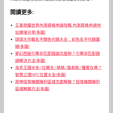
閱讀更多:
王者榮耀世界內測資格申請攻略 內測資格申請地
址鏈接分享[多圖]
球球大作戰名字顏色代碼大全：彩色名字代碼匯
總[多圖]
夢幻西遊引擎非匹配錯誤怎麼辦？引擎非匹配錯
誤解決方法[多圖]
洛克王國米多/拉爾夫/萌萌/路易斯/羅賓在哪？
智慧之理NPC位置大全[多圖]
原神恒常機關陣列區域怎麼解鎖？恒常機關陣列
區域解鎖方法[多圖]