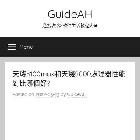
Skip
GuideAH
to
content
遊戲攻略&軟件生活教程大全
Menu
天璣8100max和天璣9000處理器性能
對比哪個好?
Posted on
2022-05-13
by
GuideAH