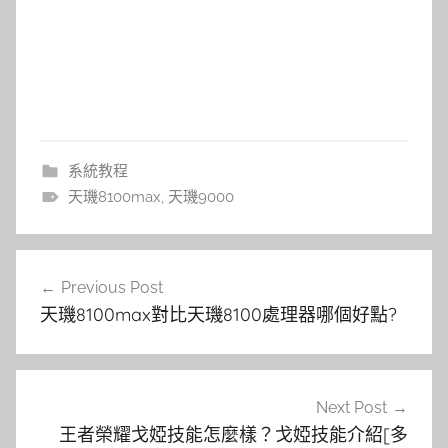
系統教程
天璣8100max
,
天璣9000
文
Previous Post
章
天璣8100max對比天璣8100處理器哪個好點?
導
覽
Next Post
王者榮耀戈婭技能怎麼樣？戈婭技能介紹[多