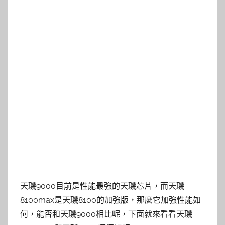
天璣9000目前是性能最強的天璣芯片，而天璣
8100max是天璣8100的加強版，那麼它加強性能如
何，能否和天璣9000相比呢，下面就來看看天璣