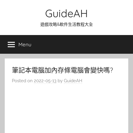
Skip
GuideAH
to
content
遊戲攻略&軟件生活教程大全
Menu
筆記本電腦加內存條電腦會變快嗎?
Posted on
2022-05-13
by
GuideAH