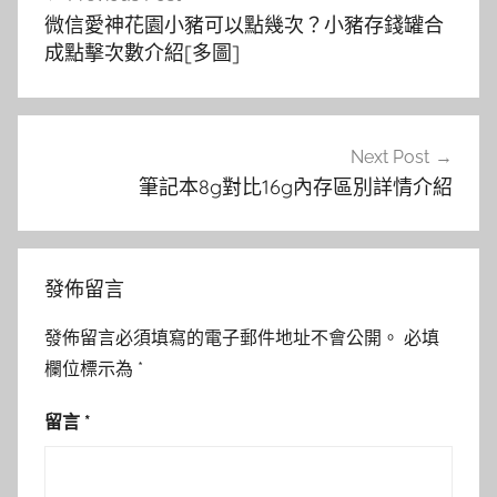
章
微信愛神花園小豬可以點幾次？小豬存錢罐合
導
成點擊次數介紹[多圖]
覽
Next Post
筆記本8g對比16g內存區別詳情介紹
發佈留言
發佈留言必須填寫的電子郵件地址不會公開。
必填
欄位標示為
*
留言
*