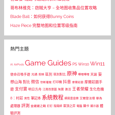
哥布林维克：窃贼大亨 – 全地图收集品位置攻略
Blade Ball：如何获得Bunny Coins
Haze Piece 完整地图和位置等级指南
熱門主題
Game Guides
Win11
PS
Win10
AI
AirPods
原神
妄
區別
使命召喚手遊
區別對比
天諭
光遇
剪映
嗶哩嗶哩
微信
抖音
想山海
對比
摩爾莊園手
打印機
怒斬屠龍
摩爾莊園
支付寶
王者榮耀
遊
生化危機
明日方舟
江南百景圖
淘寶
激活
系統教程
8：村莊
筆記本
網易雲音樂
艾爾登法環
華為
男性
評測
體
處理器
顯卡
金鏟鏟之戰
雲頂之弈
釘釘
陰陽師
電腦
顯示器
驗評測