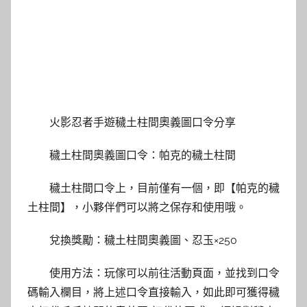
火影忍者手遊穢土柱間奧義圖口令分享
穢土柱間奧義圖口令：帕克的穢土柱間
穢土柱間口令上，目前僅有一個，即【帕克的穢
土柱間】，小夥伴們可以將之保存和使用哦。
兌換獎勵：穢土柱間奧義圖、忍玉×250
使用方法：玩傢可以前往活動頁面，並找到口令
碼輸入欄目，將上述口令直接輸入，如此即可獲得穢