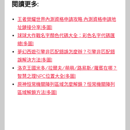
閱讀更多:
王者榮耀世界內測資格申請攻略 內測資格申請地
址鏈接分享[多圖]
球球大作戰名字顏色代碼大全：彩色名字代碼匯
總[多圖]
夢幻西遊引擎非匹配錯誤怎麼辦？引擎非匹配錯
誤解決方法[多圖]
洛克王國米多/拉爾夫/萌萌/路易斯/羅賓在哪？
智慧之理NPC位置大全[多圖]
原神恒常機關陣列區域怎麼解鎖？恒常機關陣列
區域解鎖方法[多圖]