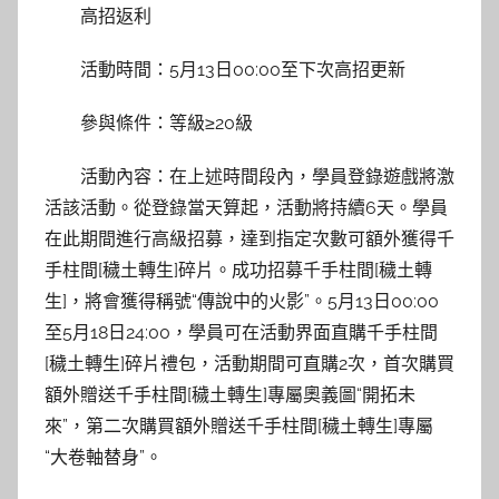
高招返利
活動時間：5月13日00:00至下次高招更新
參與條件：等級≥20級
活動內容：在上述時間段內，學員登錄遊戲將激
活該活動。從登錄當天算起，活動將持續6天。學員
在此期間進行高級招募，達到指定次數可額外獲得千
手柱間[穢土轉生]碎片。成功招募千手柱間[穢土轉
生]，將會獲得稱號“傳說中的火影”。5月13日00:00
至5月18日24:00，學員可在活動界面直購千手柱間
[穢土轉生]碎片禮包，活動期間可直購2次，首次購買
額外贈送千手柱間[穢土轉生]專屬奧義圖“開拓未
來”，第二次購買額外贈送千手柱間[穢土轉生]專屬
“大卷軸替身”。