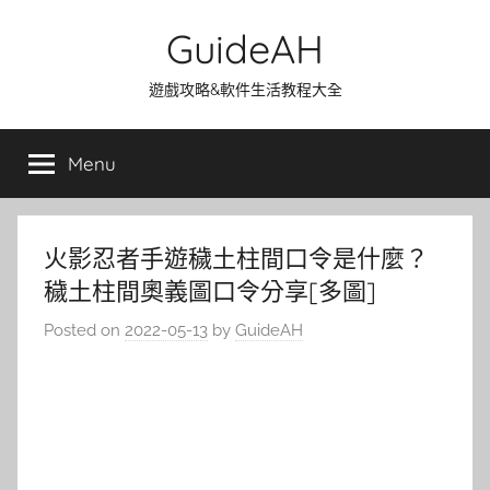
Skip
GuideAH
to
content
遊戲攻略&軟件生活教程大全
Menu
火影忍者手遊穢土柱間口令是什麼？
穢土柱間奧義圖口令分享[多圖]
Posted on
2022-05-13
by
GuideAH