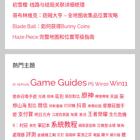
初雪樱: 线路与结局关联详细梳理
哥布林维克：窃贼大亨 – 全地图收集品位置攻略
Blade Ball：如何获得Bunny Coins
Haze Piece 完整地图和位置等级指南
熱門主題
Game Guides
Win11
PS
Win10
AI
AirPods
原神
妄
區別
使命召喚手遊
區別對比
天諭
光遇
剪映
嗶哩嗶哩
微信
抖音
想山海
對比
摩爾莊園手
打印機
怒斬屠龍
摩爾莊園
支付寶
王者榮耀
遊
生化危機
明日方舟
江南百景圖
淘寶
激活
系統教程
8：村莊
筆記本
網易雲音樂
艾爾登法環
華為
男性
評測
體
處理器
顯卡
金鏟鏟之戰
雲頂之弈
釘釘
陰陽師
電腦
顯示器