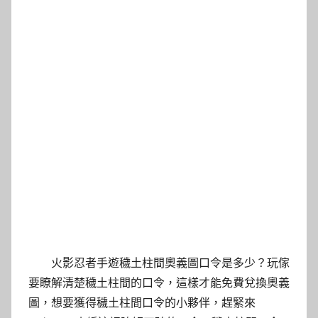
火影忍者手遊穢土柱間奧義圖口令是多少？玩傢
要瞭解清楚穢土柱間的口令，這樣才能免費兌換奧義
圖，想要獲得穢土柱間口令的小夥伴，趕緊來