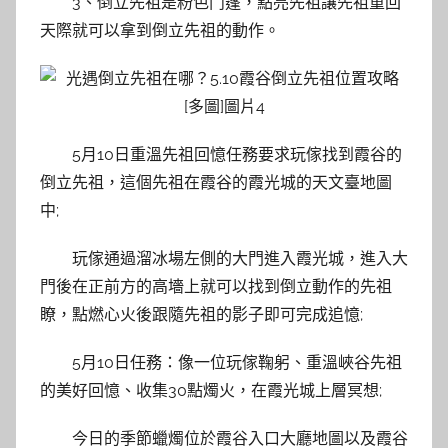
3、倒立先祖是粉色鬥篷，點亮先祖讓先祖重回
天際就可以拿到倒立先祖的動作。
5月10日重溫先祖回憶任務要求玩傢找到霞谷的
倒立先祖，這個先祖在霞谷的霞光城的天文臺地圖
中;
玩傢通過溜冰場左側的大門進入霞光城，進入大
門後在正前方的高墻上就可以找到倒立動作的先祖
瞭，點燃心火後跟隨先祖的影子即可完成追憶;
5月10日任務：像一位玩傢鞠躬、重溫峽谷先祖
的美好回憶、收集30點燭火，在霞光城上層冥想;
今日的季節蠟燭位於霞谷入口大廳地圖以及霞谷