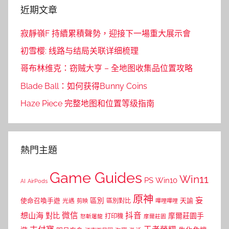
近期文章
寂靜嶺F 持續累積聲勢，迎接下一場重大展示會
初雪樱: 线路与结局关联详细梳理
哥布林维克：窃贼大亨 – 全地图收集品位置攻略
Blade Ball：如何获得Bunny Coins
Haze Piece 完整地图和位置等级指南
熱門主題
Game Guides
Win11
PS
Win10
AI
AirPods
原神
妄
區別
使命召喚手遊
區別對比
天諭
光遇
剪映
嗶哩嗶哩
微信
抖音
想山海
對比
摩爾莊園手
打印機
怒斬屠龍
摩爾莊園