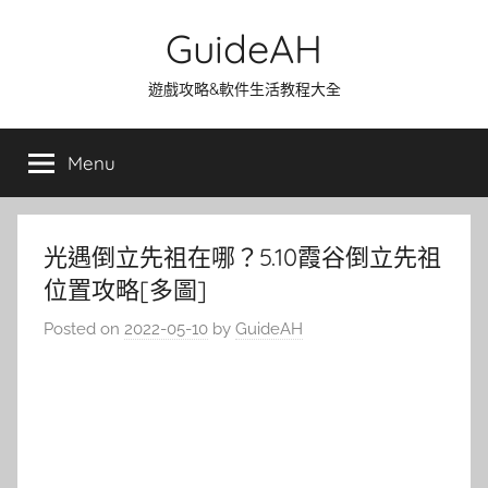
Skip
GuideAH
to
content
遊戲攻略&軟件生活教程大全
Menu
光遇倒立先祖在哪？5.10霞谷倒立先祖
位置攻略[多圖]
Posted on
2022-05-10
by
GuideAH