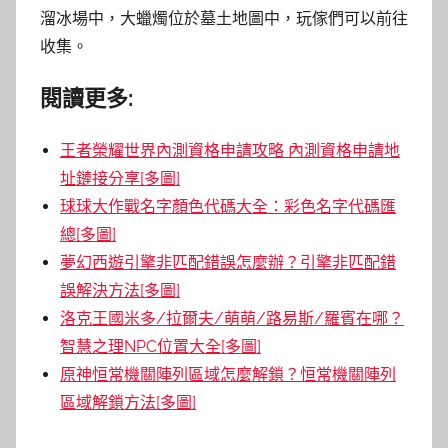
溜冰場中，大蠟燭位於墓土地圖中，玩傢們可以前往
收集。
閱讀更多:
王者榮耀世界內測資格申請攻略 內測資格申請地
址鏈接分享[多圖]
球球大作戰名字顏色代碼大全：彩色名字代碼匯
總[多圖]
夢幻西遊引擎非匹配錯誤怎麼辦？引擎非匹配錯
誤解決方法[多圖]
洛克王國米多/拉爾夫/萌萌/路易斯/羅賓在哪？
智慧之理NPC位置大全[多圖]
原神恒常機關陣列區域怎麼解鎖？恒常機關陣列
區域解鎖方法[多圖]