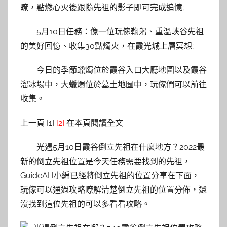
瞭，點燃心火後跟隨先祖的影子即可完成追憶;
5月10日任務：像一位玩傢鞠躬、重溫峽谷先祖
的美好回憶、收集30點燭火，在霞光城上層冥想;
今日的季節蠟燭位於霞谷入口大廳地圖以及霞谷
溜冰場中，大蠟燭位於墓土地圖中，玩傢們可以前往
收集。
上一頁 [1]
[2]
在本頁閱讀全文
光遇5月10日霞谷倒立先祖在什麼地方？2022最
新的倒立先祖位置是今天任務需要找到的先祖，
GuideAH小編已經將倒立先祖的位置分享在下面，
玩傢可以通過攻略瞭解清楚倒立先祖的位置分佈，還
沒找到這位先祖的可以多看看攻略。