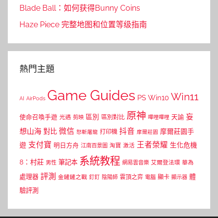
Blade Ball：如何获得Bunny Coins
Haze Piece 完整地图和位置等级指南
熱門主題
Game Guides
Win11
PS
Win10
AI
AirPods
原神
妄
區別
使命召喚手遊
區別對比
天諭
光遇
剪映
嗶哩嗶哩
微信
抖音
想山海
對比
摩爾莊園手
打印機
怒斬屠龍
摩爾莊園
支付寶
王者榮耀
遊
生化危機
明日方舟
江南百景圖
淘寶
激活
系統教程
8：村莊
筆記本
網易雲音樂
艾爾登法環
華為
男性
評測
體
處理器
顯卡
金鏟鏟之戰
雲頂之弈
釘釘
陰陽師
電腦
顯示器
驗評測