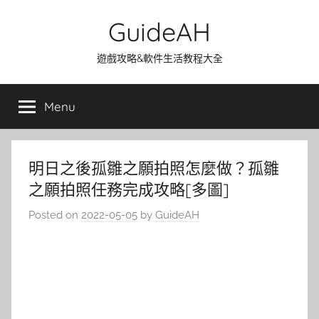
Skip
GuideAH
to
content
遊戲攻略&軟件生活教程大全
Menu
明日之後孤雛之願拍照怎麼做？孤雛
之願拍照任務完成攻略[多圖]
Posted on
2022-05-05
by
GuideAH