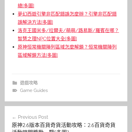
總[多圖]
夢幻西遊引擎非匹配錯誤怎麼辦？引擎非匹配錯
誤解決方法[多圖]
洛克王國米多/拉爾夫/萌萌/路易斯/羅賓在哪？
智慧之理NPC位置大全[多圖]
原神恒常機關陣列區域怎麼解鎖？恒常機關陣列
區域解鎖方法[多圖]
遊戲攻略
Game Guides
文
Previous Post
章
原神2.6版本百貨奇貨活動攻略：2.6百貨奇貨