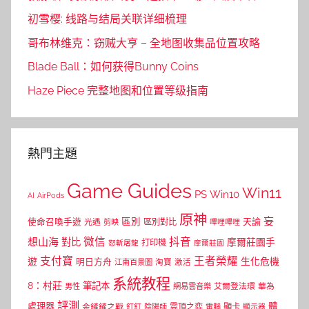
初雪樱: 线路与结局关联详细梳理
哥布林维克：窃贼大亨 – 全地图收集品位置攻略
Blade Ball：如何获得Bunny Coins
Haze Piece 完整地图和位置等级指南
熱門主題
Game Guides
Win11
PS
Win10
AI
AirPods
原神
妄
區別
使命召喚手遊
區別對比
天諭
光遇
剪映
嗶哩嗶哩
微信
抖音
想山海
對比
摩爾莊園手
打印機
怒斬屠龍
摩爾莊園
支付寶
王者榮耀
遊
生化危機
明日方舟
江南百景圖
淘寶
激活
系統教程
8：村莊
筆記本
網易雲音樂
艾爾登法環
華為
男性
評測
體
處理器
顯卡
金鏟鏟之戰
雲頂之弈
釘釘
陰陽師
電腦
顯示器