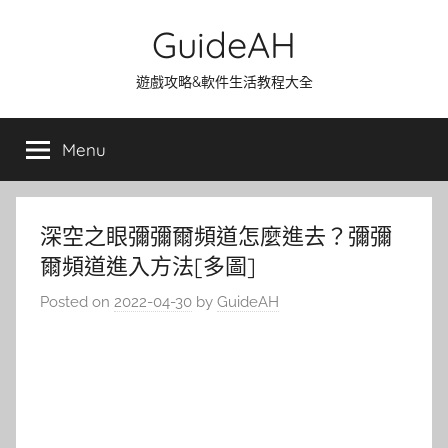
Skip
GuideAH
to
content
遊戲攻略&軟件生活教程大全
Menu
深空之眼彌彌爾頻道怎麼進去？彌彌
爾頻道進入方法[多圖]
Posted on
2022-04-30
by
GuideAH