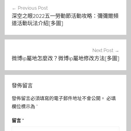
文
Previous Post
章
深空之眼2022五一勞動節活動攻略：彌彌爾頻
導
道活動玩法介紹[多圖]
覽
Next Post
微博ip屬地怎麼改？微博ip屬地修改方法[多圖]
發佈留言
發佈留言必須填寫的電子郵件地址不會公開。
必填
欄位標示為
*
留言
*