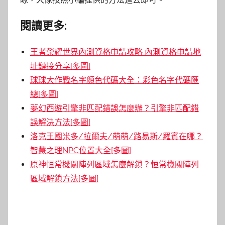
閱讀更多:
王者榮耀世界內測資格申請攻略 內測資格申請地
址鏈接分享[多圖]
球球大作戰名字顏色代碼大全：彩色名字代碼匯
總[多圖]
夢幻西遊引擎非匹配錯誤怎麼辦？引擎非匹配錯
誤解決方法[多圖]
洛克王國米多/拉爾夫/萌萌/路易斯/羅賓在哪？
智慧之理NPC位置大全[多圖]
原神恒常機關陣列區域怎麼解鎖？恒常機關陣列
區域解鎖方法[多圖]