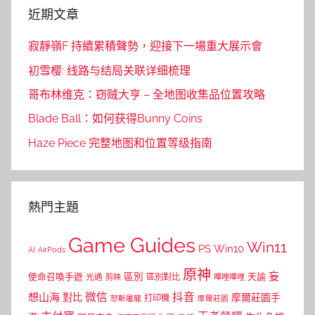
近期文章
寂靜嶺F 持續累積聲勢，迎接下一場重大展示會
初雪樱: 线路与结局关联详细梳理
哥布林维克：窃贼大亨 – 全地图收集品位置攻略
Blade Ball：如何获得Bunny Coins
Haze Piece 完整地图和位置等级指南
熱門主題
Game Guides
Win11
PS
Win10
AI
AirPods
原神
妄
區別
使命召喚手遊
區別對比
天諭
光遇
剪映
嗶哩嗶哩
微信
抖音
想山海
對比
摩爾莊園手
打印機
怒斬屠龍
摩爾莊園