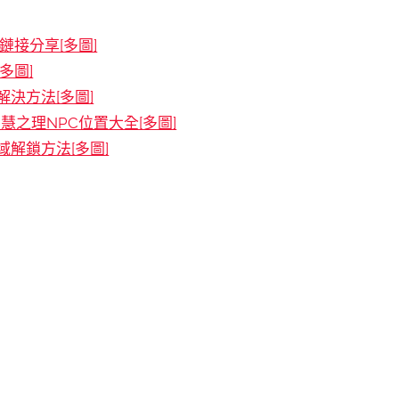
接分享[多圖]
多圖]
決方法[多圖]
慧之理NPC位置大全[多圖]
解鎖方法[多圖]