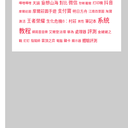
微信
抖音
妄想山海
對比
天諭
打印機
嗶哩嗶哩
怒斬屠龍
支付寶
摩爾莊園手遊
明日方舟
江南百景圖
淘寶
摩爾莊園
系統
王者榮耀
生化危機8：村莊
筆記本
激活
男性
教程
評測
處理器
網易雲音樂
艾爾登法環
華為
金鏟鏟之
體驗評測
顯卡
戰
雲頂之弈
釘釘
陰陽師
電腦
顯示器