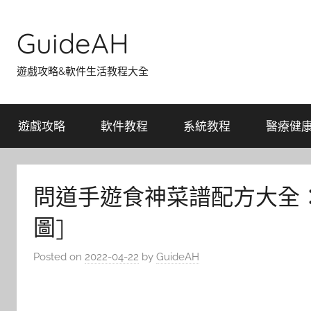
Skip
to
GuideAH
content
遊戲攻略&軟件生活教程大全
遊戲攻略
軟件教程
系統教程
醫療健
問道手遊食神菜譜配方大全：
圖]
Posted on
2022-04-22
by
GuideAH