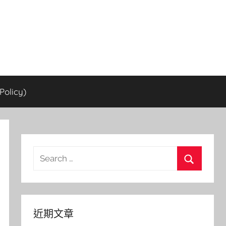
olicy)
Search
for:
Search
近期文章