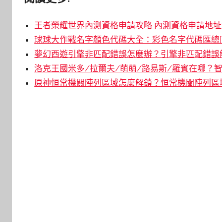
王者榮耀世界內測資格申請攻略 內測資格申請地址鏈
球球大作戰名字顏色代碼大全：彩色名字代碼匯總[
夢幻西遊引擎非匹配錯誤怎麼辦？引擎非匹配錯誤解
洛克王國米多/拉爾夫/萌萌/路易斯/羅賓在哪？智
原神恒常機關陣列區域怎麼解鎖？恒常機關陣列區域