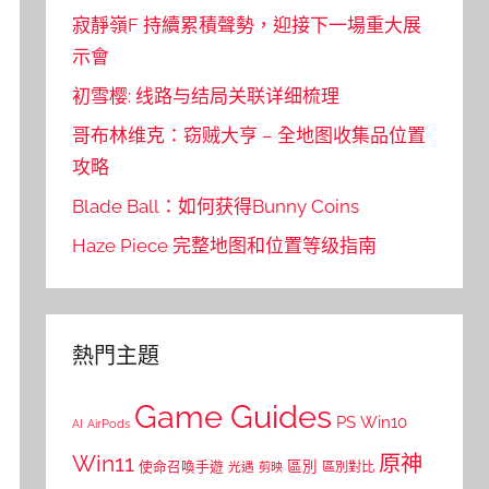
寂靜嶺F 持續累積聲勢，迎接下一場重大展
示會
初雪樱: 线路与结局关联详细梳理
哥布林维克：窃贼大亨 – 全地图收集品位置
攻略
Blade Ball：如何获得Bunny Coins
Haze Piece 完整地图和位置等级指南
熱門主題
Game Guides
PS
Win10
AI
AirPods
Win11
原神
區別
使命召喚手遊
區別對比
光遇
剪映