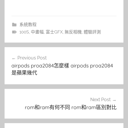
系統教程
100S
,
中畫幅
,
富士GFX
,
無反相機
,
體驗評測
文
Previous Post
章
airpods proa2084怎麼樣 airpods proa2084
導
是蘋果幾代
覽
Next Post
rom和ram有何不同 rom和ram區別對比