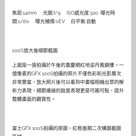
焦距:14mm 光圈:f/9 ISO感光度:320 曝光時
間:1/60 曝光補償:0EV 白平衡:自動
100%放大後細節截圖
上圖是一張拍攝於午後的重慶網紅地渝丹鳳銀樓。一
億像素的GFX 100S拍攝的照片不僅色彩和光影層次
非常豐富，放大照片後可以看到中畫幅相機出眾的解
析力表現，細節邊緣的銳度表現更是可圈可點，提升
整體畫面的觀賞性。
富士GFX 100S拍攝的原圖，紅框後期二次構圖截圖