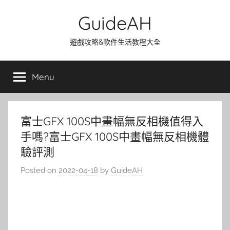
Skip
GuideAH
to
content
遊戲攻略&軟件生活教程大全
Menu
富士GFX 100S中畫幅無反相機值得入
手嗎?富士GFX 100S中畫幅無反相機體
驗評測
Posted on
2022-04-18
by
GuideAH