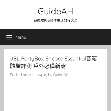
Skip
GuideAH
to
content
遊戲攻略&軟件生活教程大全
Menu
JBL PartyBox Encore Essential音箱
體驗評測 戶外必備新寵
Posted on
2022-04-15
by
GuideAH