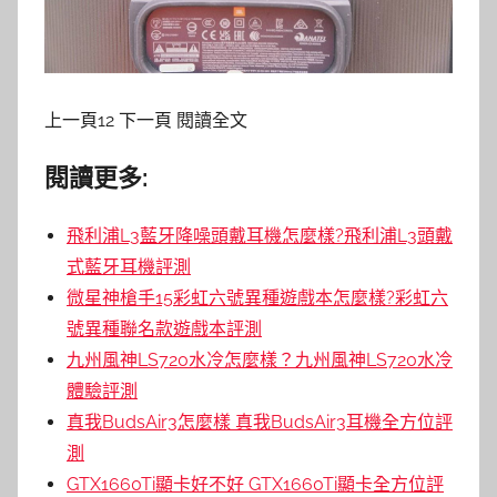
上一頁12 下一頁 閱讀全文
閱讀更多:
飛利浦L3藍牙降噪頭戴耳機怎麼樣?飛利浦L3頭戴
式藍牙耳機評測
微星神槍手15彩虹六號異種遊戲本怎麼樣?彩虹六
號異種聯名款遊戲本評測
九州風神LS720水冷怎麼樣？九州風神LS720水冷
體驗評測
真我BudsAir3怎麼樣 真我BudsAir3耳機全方位評
測
GTX1660Ti顯卡好不好 GTX1660Ti顯卡全方位評