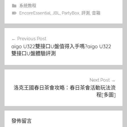
系統教程
EncoreEssential
,
JBL
,
PartyBox
,
評測
,
音箱
文
Previous Post
章
aigo U322雙接口U盤值得入手嗎?aigo U322
導
雙接口U盤體驗評測
覽
Next Post
洛克王國春日茶會攻略：春日茶會活動玩法流
程[多圖]
發佈留言