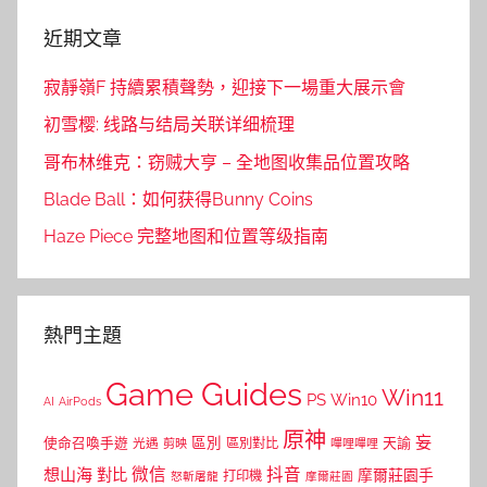
近期文章
寂靜嶺F 持續累積聲勢，迎接下一場重大展示會
初雪樱: 线路与结局关联详细梳理
哥布林维克：窃贼大亨 – 全地图收集品位置攻略
Blade Ball：如何获得Bunny Coins
Haze Piece 完整地图和位置等级指南
熱門主題
Game Guides
Win11
PS
Win10
AI
AirPods
原神
妄
區別
使命召喚手遊
區別對比
天諭
光遇
剪映
嗶哩嗶哩
微信
抖音
想山海
對比
摩爾莊園手
打印機
怒斬屠龍
摩爾莊園