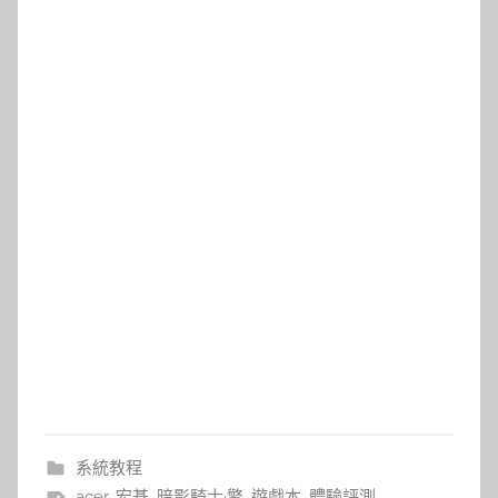
系統教程
acer
,
宏碁
,
暗影騎士·擎
,
遊戲本
,
體驗評測