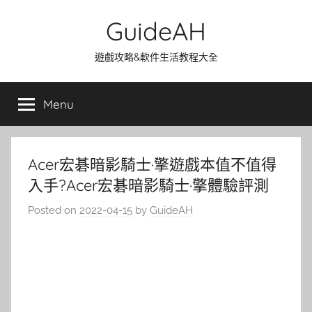
Skip
GuideAH
to
content
遊戲攻略&軟件生活教程大全
Menu
Acer宏碁暗影騎士·擎遊戲本值不值得
入手?Acer宏碁暗影騎士·擎體驗評測
Posted on
2022-04-15
by
GuideAH