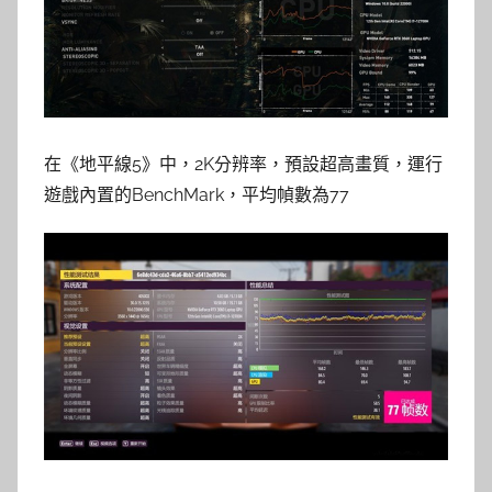
在《地平線5》中，2K分辨率，預設超高畫質，運行
遊戲內置的BenchMark，平均幀數為77