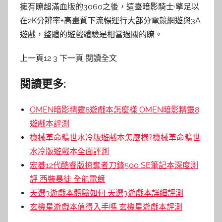
擁有瞭超滿血版的3060之後，這臺暗影騎士·擎足以
在2K分辨率+高畫質下流暢運行大部分電競網遊與3A
遊戲，整體的遊戲體驗是相當過關的瞭。
上一頁12 3 下一頁 閱讀全文
閱讀更多:
OMEN暗影精靈8遊戲本怎麼樣 OMEN暗影精靈8
遊戲本評測
機械革命曠世水冷版遊戲本怎麼樣?機械革命曠世
水冷版遊戲本全面評測
宏碁12代酷睿版掠奪者刀鋒500 SE筆記本深度測
評 西裝暴徒 全能電競
天選3遊戲本體驗如何 天選3遊戲本詳細評測
玄機星遊戲本值得入手嗎 玄機星遊戲本評測