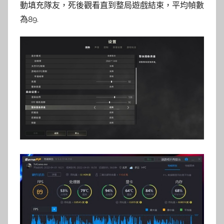
動填充隊友，死後觀看直到整局遊戲結束，平均幀數
為89.