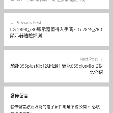
文
Previous Post
章
LG 28MQ780顯示器值得入手嗎?LG 28MQ780
導
顯示器體驗評測
覽
Next Post
驍龍855plus和a12哪個好 驍龍855plus和a12對
比介紹
發佈留言
發佈留言必須填寫的電子郵件地址不會公開。
必填