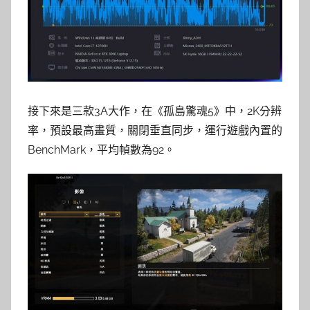
接下來是三款3A大作，在《孤島驚魂5》中，2K分辨
率，預設最高畫質，關閉垂直同步，運行遊戲內置的
BenchMark，平均幀數為92。