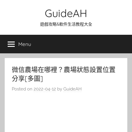
Skip
GuideAH
to
content
遊戲攻略&軟件生活教程大全
Menu
微信農場在哪裡？農場狀態設置位置
分享[多圖]
Posted on
2022-04-12
by
GuideAH