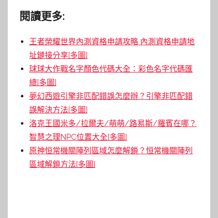
閱讀更多:
王者榮耀世界內測資格申請攻略 內測資格申請地
址鏈接分享[多圖]
球球大作戰名字顏色代碼大全：彩色名字代碼匯
總[多圖]
夢幻西遊引擎非匹配錯誤怎麼辦？引擎非匹配錯
誤解決方法[多圖]
洛克王國米多/拉爾夫/萌萌/路易斯/羅賓在哪？
智慧之理NPC位置大全[多圖]
原神恒常機關陣列區域怎麼解鎖？恒常機關陣列
區域解鎖方法[多圖]