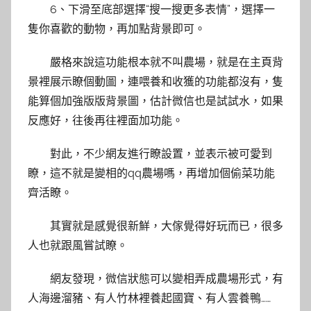
6、下滑至底部選擇“搜一搜更多表情”，選擇一
隻你喜歡的動物，再加點背景即可。
嚴格來說這功能根本就不叫農場，就是在主頁背
景裡展示瞭個動圖，連喂養和收獲的功能都沒有，隻
能算個加強版版背景圖，估計微信也是試試水，如果
反應好，往後再往裡面加功能。
對此，不少網友進行瞭設置，並表示被可愛到
瞭，這不就是變相的qq農場嗎，再增加個偷菜功能
齊活瞭。
其實就是感覺很新鮮，大傢覺得好玩而已，很多
人也就跟風嘗試瞭。
網友發現，微信狀態可以變相弄成農場形式，有
人海邊溜豬、有人竹林裡養起國寶、有人雲養鴨……