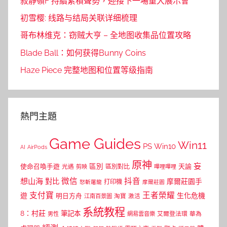
寂靜嶺F 持續累積聲勢，迎接下一場重大展示會
初雪樱: 线路与结局关联详细梳理
哥布林维克：窃贼大亨 – 全地图收集品位置攻略
Blade Ball：如何获得Bunny Coins
Haze Piece 完整地图和位置等级指南
熱門主題
Game Guides
Win11
PS
Win10
AI
AirPods
原神
妄
區別
使命召喚手遊
區別對比
天諭
光遇
剪映
嗶哩嗶哩
微信
抖音
想山海
對比
摩爾莊園手
打印機
怒斬屠龍
摩爾莊園
支付寶
王者榮耀
遊
生化危機
明日方舟
江南百景圖
淘寶
激活
系統教程
8：村莊
筆記本
網易雲音樂
艾爾登法環
華為
男性