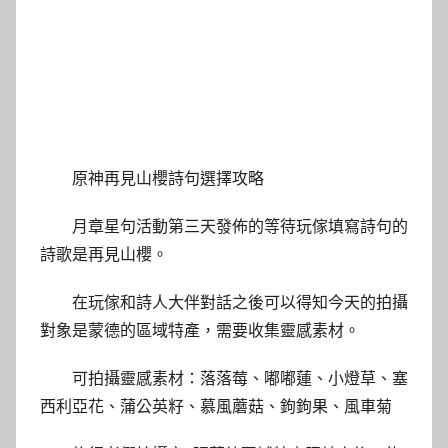
原神再見山櫻詩句選擇攻略
月章星句活動第三天發佈的等待玩傢填寫詩句的
詩歌是再見山櫻。
在玩傢和詩人大伴對話之後可以得知今天的拍攝
對象是蒙德的區域特產，需要收集靈感素材。
可拍攝靈感素材：落落莓、嘟嘟蓮、小燈草、塞
西利亞花、蒲公英籽、慕風蘑菇、鉤鉤果、風車菊