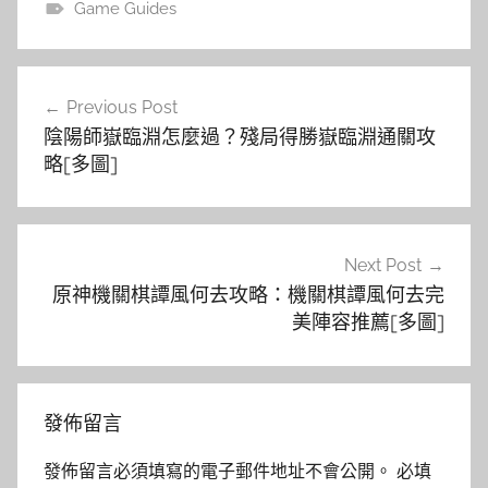
Game Guides
文
Previous Post
章
陰陽師嶽臨淵怎麼過？殘局得勝嶽臨淵通關攻
導
略[多圖]
覽
Next Post
原神機關棋譚風何去攻略：機關棋譚風何去完
美陣容推薦[多圖]
發佈留言
發佈留言必須填寫的電子郵件地址不會公開。
必填