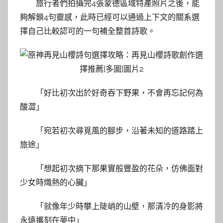
旅行者們拍攝完4張蒙德區域特產照片之後，能
夠解鎖4句靈感，此時已經可以通過上下文的關系選
擇自己比較認可的一句補全整首詩歌。
「好比初次出於好奇吞下野果，不會再忘記何為
酸澀」
「宛若初次尋覓風的腳步，沿著未知的道路踏上
旅途」
「想起初次摘下那果實般豐盈的花朵，仿佛面對
少女時熾熱的心臟」
「就像年少時攀上陡峭的山壁，那清冷的身影將
永遠攜刻在夢中」