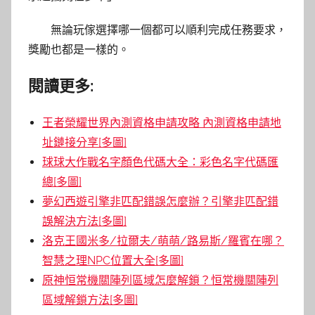
無論玩傢選擇哪一個都可以順利完成任務要求，
獎勵也都是一樣的。
閱讀更多:
王者榮耀世界內測資格申請攻略 內測資格申請地
址鏈接分享[多圖]
球球大作戰名字顏色代碼大全：彩色名字代碼匯
總[多圖]
夢幻西遊引擎非匹配錯誤怎麼辦？引擎非匹配錯
誤解決方法[多圖]
洛克王國米多/拉爾夫/萌萌/路易斯/羅賓在哪？
智慧之理NPC位置大全[多圖]
原神恒常機關陣列區域怎麼解鎖？恒常機關陣列
區域解鎖方法[多圖]