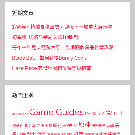
近期文章
寂靜嶺F 持續累積聲勢，迎接下一場重大展示會
初雪樱: 线路与结局关联详细梳理
哥布林维克：窃贼大亨 – 全地图收集品位置攻略
Blade Ball：如何获得Bunny Coins
Haze Piece 完整地图和位置等级指南
熱門主題
Game Guides
Win11
PS
Win10
AI
AirPods
原神
妄
區別
使命召喚手遊
區別對比
天諭
光遇
剪映
嗶哩嗶哩
微信
抖音
想山海
對比
摩爾莊園手
打印機
怒斬屠龍
摩爾莊園