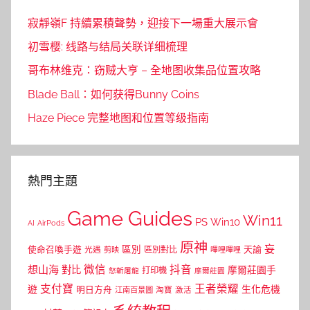
寂靜嶺F 持續累積聲勢，迎接下一場重大展示會
初雪樱: 线路与结局关联详细梳理
哥布林维克：窃贼大亨 – 全地图收集品位置攻略
Blade Ball：如何获得Bunny Coins
Haze Piece 完整地图和位置等级指南
熱門主題
Game Guides
Win11
PS
Win10
AI
AirPods
原神
妄
區別
使命召喚手遊
區別對比
天諭
光遇
剪映
嗶哩嗶哩
微信
抖音
想山海
對比
摩爾莊園手
打印機
怒斬屠龍
摩爾莊園
支付寶
王者榮耀
遊
生化危機
明日方舟
江南百景圖
淘寶
激活