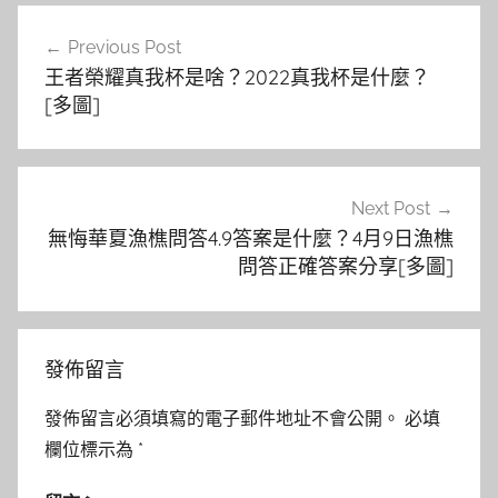
文
Previous Post
章
王者榮耀真我杯是啥？2022真我杯是什麼？
導
[多圖]
覽
Next Post
無悔華夏漁樵問答4.9答案是什麼？4月9日漁樵
問答正確答案分享[多圖]
發佈留言
發佈留言必須填寫的電子郵件地址不會公開。
必填
欄位標示為
*