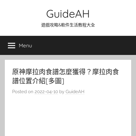
Skip
GuideAH
to
content
遊戲攻略&軟件生活教程大全
Menu
原神摩拉肉食譜怎麼獲得？摩拉肉食
譜位置介紹[多圖]
Posted on
2022-04-10
by
GuideAH