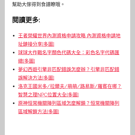
幫助大傢得到食譜瞭哦。
閱讀更多:
王者榮耀世界內測資格申請攻略 內測資格申請地
址鏈接分享[多圖]
球球大作戰名字顏色代碼大全：彩色名字代碼匯
總[多圖]
夢幻西遊引擎非匹配錯誤怎麼辦？引擎非匹配錯
誤解決方法[多圖]
洛克王國米多/拉爾夫/萌萌/路易斯/羅賓在哪？
智慧之理NPC位置大全[多圖]
原神恒常機關陣列區域怎麼解鎖？恒常機關陣列
區域解鎖方法[多圖]