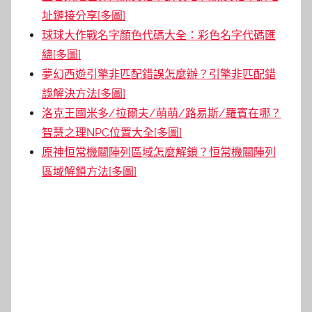
址鏈接分享[多圖]
球球大作戰名字顏色代碼大全：彩色名字代碼匯
總[多圖]
夢幻西遊引擎非匹配錯誤怎麼辦？引擎非匹配錯
誤解決方法[多圖]
洛克王國米多/拉爾夫/萌萌/路易斯/羅賓在哪？
智慧之理NPC位置大全[多圖]
原神恒常機關陣列區域怎麼解鎖？恒常機關陣列
區域解鎖方法[多圖]