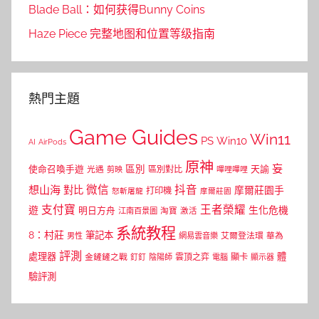
Blade Ball：如何获得Bunny Coins
Haze Piece 完整地图和位置等级指南
熱門主題
Game Guides
Win11
PS
Win10
AI
AirPods
原神
妄
區別
使命召喚手遊
區別對比
天諭
光遇
剪映
嗶哩嗶哩
微信
抖音
想山海
對比
摩爾莊園手
打印機
怒斬屠龍
摩爾莊園
支付寶
王者榮耀
遊
生化危機
明日方舟
江南百景圖
淘寶
激活
系統教程
8：村莊
筆記本
網易雲音樂
艾爾登法環
華為
男性
評測
體
處理器
顯卡
金鏟鏟之戰
雲頂之弈
釘釘
陰陽師
電腦
顯示器
驗評測