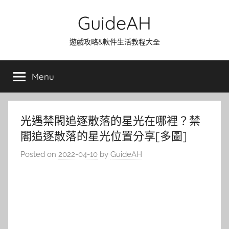
Skip
GuideAH
to
content
遊戲攻略&軟件生活教程大全
Menu
光遇禁閣追逐散落的星光在哪裡？禁
閣追逐散落的星光位置分享[多圖]
Posted on
2022-04-10
by
GuideAH