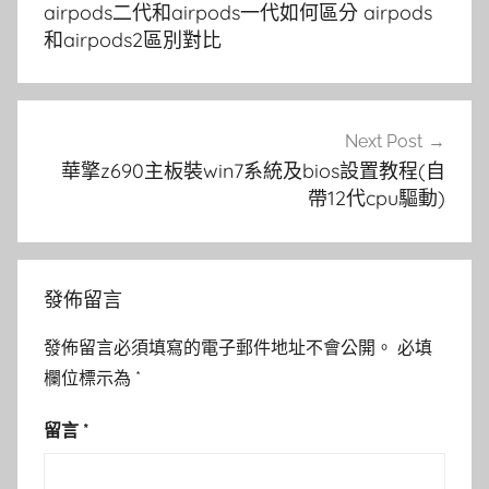
airpods二代和airpods一代如何區分 airpods
導
和airpods2區別對比
覽
Next Post
華擎z690主板裝win7系統及bios設置教程(自
帶12代cpu驅動)
發佈留言
發佈留言必須填寫的電子郵件地址不會公開。
必填
欄位標示為
*
留言
*