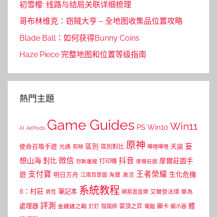
初雪樱: 线路与结局关联详细梳理
哥布林维克：窃贼大亨 – 全地图收集品位置攻略
Blade Ball：如何获得Bunny Coins
Haze Piece 完整地图和位置等级指南
熱門主題
Game Guides
Win11
PS
Win10
AI
AirPods
原神
妄
區別
使命召喚手遊
區別對比
天諭
光遇
剪映
嗶哩嗶哩
微信
抖音
想山海
對比
摩爾莊園手
打印機
怒斬屠龍
摩爾莊園
支付寶
王者榮耀
遊
生化危機
明日方舟
江南百景圖
淘寶
激活
系統教程
8：村莊
筆記本
網易雲音樂
艾爾登法環
華為
男性
評測
體
處理器
顯卡
金鏟鏟之戰
雲頂之弈
釘釘
陰陽師
電腦
顯示器