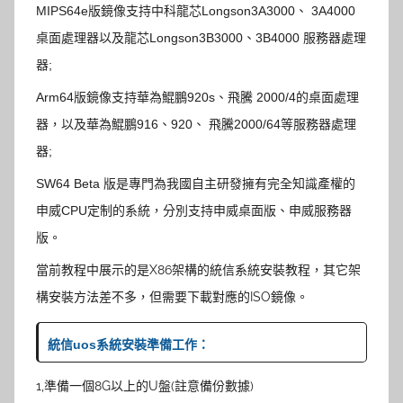
MIPS64e版鏡像支持中科龍芯Longson3A3000、 3A4000
桌面處理器以及龍芯Longson3B3000、3B4000 服務器處理
器;
Arm64版鏡像支持華為鯤鵬920s、飛騰 2000/4的桌面處理
器，以及華為鯤鵬916、920、 飛騰2000/64等服務器處理
器;
SW64 Beta 版是專門為我國自主研發擁有完全知識產權的
申威CPU定制的系統，分別支持申威桌面版、申威服務器
版。
當前教程中展示的是X86架構的統信系統安裝教程，其它架
構安裝方法差不多，但需要下載對應的ISO鏡像。
統信uos系統安裝準備工作：
1,準備一個8G以上的U盤(註意備份數據)