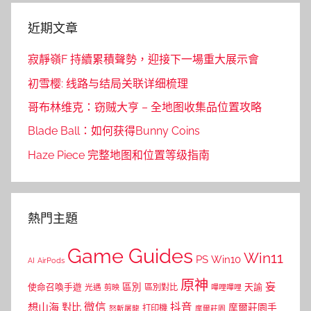
近期文章
寂靜嶺F 持續累積聲勢，迎接下一場重大展示會
初雪樱: 线路与结局关联详细梳理
哥布林维克：窃贼大亨 – 全地图收集品位置攻略
Blade Ball：如何获得Bunny Coins
Haze Piece 完整地图和位置等级指南
熱門主題
Game Guides
Win11
PS
Win10
AI
AirPods
原神
妄
區別
使命召喚手遊
區別對比
天諭
光遇
剪映
嗶哩嗶哩
微信
抖音
想山海
對比
摩爾莊園手
打印機
怒斬屠龍
摩爾莊園