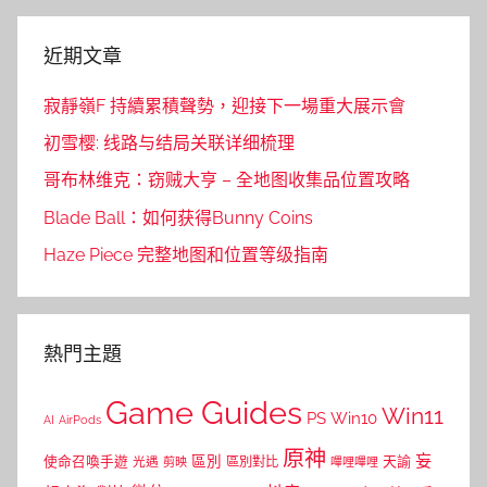
近期文章
寂靜嶺F 持續累積聲勢，迎接下一場重大展示會
初雪樱: 线路与结局关联详细梳理
哥布林维克：窃贼大亨 – 全地图收集品位置攻略
Blade Ball：如何获得Bunny Coins
Haze Piece 完整地图和位置等级指南
熱門主題
Game Guides
Win11
PS
Win10
AI
AirPods
原神
妄
區別
使命召喚手遊
區別對比
天諭
光遇
剪映
嗶哩嗶哩