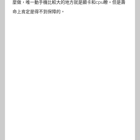
麼做，唯一動手機比較大的地方就是顯卡和cpu瞭。但是壽
命上肯定是得不到保障的。