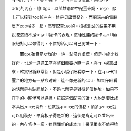
ddr3的內存，總16gb。以英雄聯盟中配置來說，1050TI顯
卡可以達到300幀左右，這是毋庸置疑的，而網購來的電腦
隻有200幀多一點，高等配置150幀。根據測試的結果不用
說瞭這絕不是1050TI顯卡的表現，這種性能的顯卡750TI極
限絕對可以做得到，不信的話可以自己測試一下。
而cpu確實是5代的I7，這一點沒有虛標，但是小編比較
好奇，也是一道道工序將整個機器拆瞭一遍，將cpu裸露出
來，確實很新非常新，但是小編仔細看瞭一下，在cpu卡扣
壓合的地方有一點痕跡瞭，這不像是新的cpu，如果仔細看
的話還是有點貓膩的。不過也還算是對得起價格瞭，如果不
在乎的小夥伴可以選擇。按照這個配置的話，大約是要比成
本高出700元開外。也就是4000元的價格，頂多3200元就
可以組裝好，畢竟板子得是新的，這個是肯定可以看出來
的，內存條也一樣，這個翻新的成本加上采購根本不值得這