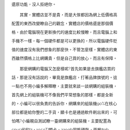
還原功能，沒人拒絕你。
其實，實體店並不是貴，而是大傢都因為網上低價格高
配置的東西改變瞭自己的觀念，實體店的價格還是那個價
格，由於電腦現在更新換代的速度比較慢瞭，而且電腦上和
手機不一樣，每一個硬件都是可以更換的，所以電腦硬件貶
值的速度沒有我們想象的那麼快。不管怎麼樣，實體店的東
西雖然價格上比網購貴，但是自己買的放心，而且有保障。
那麼網購的電腦又怎麼樣呢?首先如果是去旗艦店買的
話，那是沒有話說的，畢竟是旗艦店，打著品牌旗號的。這
一點也不用小編多解釋瞭，主要就來談一談網購的組裝機，
首先網上的組裝機可不像我們平常想象的那樣，都是全新
的。小編可以很負責的告訴你，網購來的組裝機90%在核心
部位都是給你整的二手貨，顯卡也是通過軟件刷出來的，可
怕嗎?小編親自測試瞭一臺網購來的組裝機，主要配置為
cpu5代的I7，1050TI顯卡，320gb固態硬盤，兩根8gb