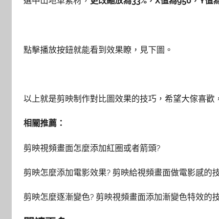
選中山地車素材，
更改縮放為33%，X值為950，Y值為
點擊播放按鈕就能看到效果瞭，見下圖。
以上就是剪映制作對比圖效果的技巧，希望大傢喜歡，請
相關推薦：
剪映視頻畫面怎麼添加紅圈或者箭頭?
剪映怎麼添加電影效果? 剪映給視頻畫面做電影感的
剪映怎麼逐漸變色? 剪映視頻畫面添加漸變色特效的