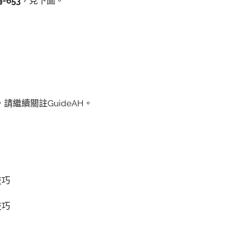
-653
，見下圖。
繼續關註GuideAH。
技巧
技巧