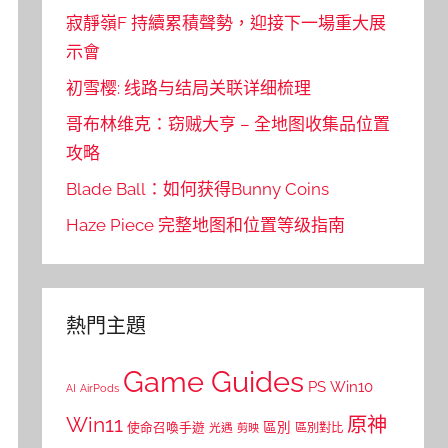
寂靜嶺F 持續累積聲勢，迎接下一場重大展
示會
初雪樱: 线路与结局关联详细梳理
哥布林维克：窃贼大亨 – 全地图收集品位置
攻略
Blade Ball：如何获得Bunny Coins
Haze Piece 完整地图和位置等级指南
熱門主題
Game Guides
PS
Win10
AI
AirPods
Win11
原神
區別
使命召喚手遊
區別對比
光遇
剪映