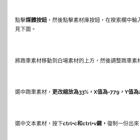
點擊
媒體按鈕
，然後點擊素材庫按鈕，在搜索欄中輸
見下圖。
將跑車素材移動到白場素材的上方，然後調整跑車素
選中跑車素材，
更改縮放為33%，X值為-779，Y值為
選中文本素材，按下
ctrl+c和ctrl+v鍵，
復制一份出來