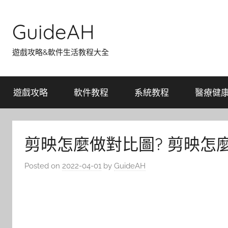
Skip
to
GuideAH
content
遊戲攻略&軟件生活教程大全
遊戲攻略
軟件教程
系統教程
醫療健
剪映怎麼做對比圖? 剪映怎
Posted on
2022-04-01
by
GuideAH