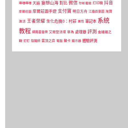
微信
抖音
妄想山海
對比
天諭
打印機
嗶哩嗶哩
怒斬屠龍
支付寶
摩爾莊園手遊
明日方舟
江南百景圖
淘寶
摩爾莊園
系統
王者榮耀
生化危機8：村莊
筆記本
激活
男性
教程
評測
處理器
網易雲音樂
艾爾登法環
華為
金鏟鏟之
體驗評測
顯卡
戰
雲頂之弈
釘釘
陰陽師
電腦
顯示器