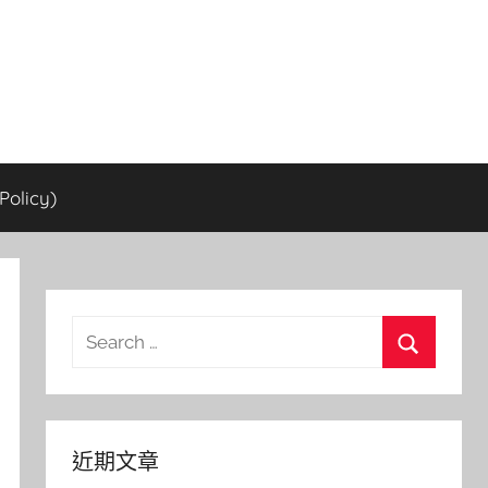
olicy)
Search
for:
Search
近期文章