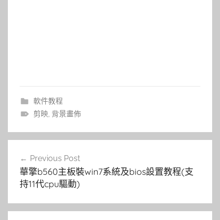
軟件教程
剪映
,
背景畫佈
文
Previous Post
章
華擎b560主板裝win7系統及bios設置教程(支
導
持11代cpu驅動)
覽