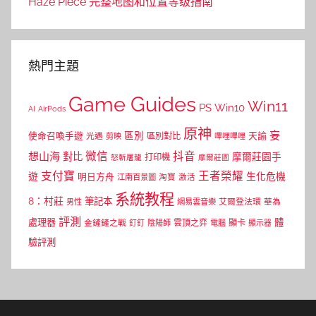
Haze Piece 完整地图和位置等级指南
熱門主題
Game Guides
Win11
PS
Win10
AI
AirPods
原神
妄
區別
使命召喚手遊
區別對比
天諭
光遇
剪映
嗶哩嗶哩
微信
抖音
想山海
對比
摩爾莊園手
打印機
怒斬屠龍
摩爾莊園
支付寶
王者榮耀
遊
生化危機
明日方舟
江南百景圖
淘寶
激活
系統教程
8：村莊
筆記本
網易雲音樂
艾爾登法環
華為
男性
評測
體
處理器
顯卡
金鏟鏟之戰
雲頂之弈
釘釘
陰陽師
電腦
顯示器
驗評測