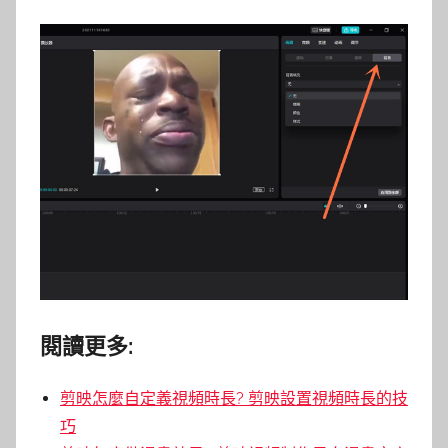
閱讀更多:
剪映怎麼自定義視頻時長? 剪映設置視頻時長的技
巧