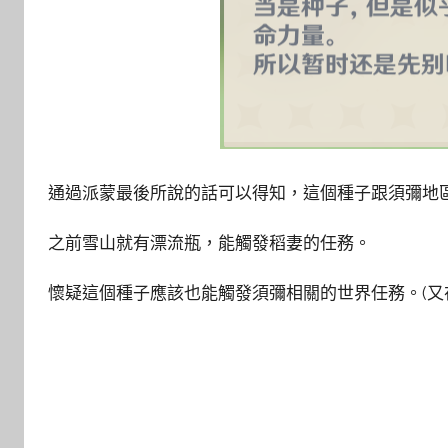
通過派蒙最後所說的話可以得知，這個種子跟須彌地
之前雪山就有漂流瓶，能觸發稻妻的任務。
懷疑這個種子應該也能觸發須彌相關的世界任務。(又