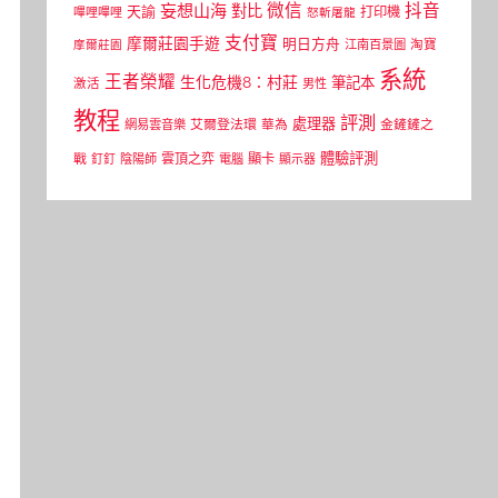
微信
抖音
妄想山海
對比
天諭
打印機
嗶哩嗶哩
怒斬屠龍
支付寶
摩爾莊園手遊
明日方舟
江南百景圖
淘寶
摩爾莊園
系統
王者榮耀
生化危機8：村莊
筆記本
激活
男性
教程
評測
處理器
網易雲音樂
艾爾登法環
華為
金鏟鏟之
體驗評測
顯卡
戰
雲頂之弈
釘釘
陰陽師
電腦
顯示器