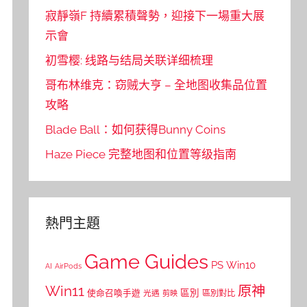
寂靜嶺F 持續累積聲勢，迎接下一場重大展
示會
初雪樱: 线路与结局关联详细梳理
哥布林维克：窃贼大亨 – 全地图收集品位置
攻略
Blade Ball：如何获得Bunny Coins
Haze Piece 完整地图和位置等级指南
熱門主題
Game Guides
PS
Win10
AI
AirPods
Win11
原神
區別
使命召喚手遊
區別對比
光遇
剪映