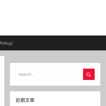
olicy)
Search
for:
Search
近期文章