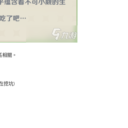
區相關。
在挖坑)