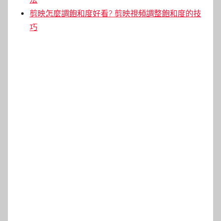
剪映怎麼調飽和度好看? 剪映視頻調整飽和度的技
巧