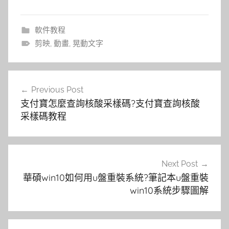
軟件教程
剪映
,
動畫
,
晃動文字
文
Previous Post
章
支付寶怎麼查詢核酸采樣碼?支付寶查詢核酸
導
采樣碼教程
覽
Next Post
華碩win10如何用u盤重裝系統?筆記本u盤重裝
win10系統步驟圖解