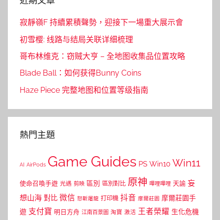
近期文章
寂靜嶺F 持續累積聲勢，迎接下一場重大展示會
初雪樱: 线路与结局关联详细梳理
哥布林维克：窃贼大亨 – 全地图收集品位置攻略
Blade Ball：如何获得Bunny Coins
Haze Piece 完整地图和位置等级指南
熱門主題
Game Guides
Win11
PS
Win10
AI
AirPods
原神
妄
區別
使命召喚手遊
區別對比
天諭
光遇
剪映
嗶哩嗶哩
微信
抖音
想山海
對比
摩爾莊園手
打印機
怒斬屠龍
摩爾莊園
支付寶
王者榮耀
遊
生化危機
明日方舟
江南百景圖
淘寶
激活