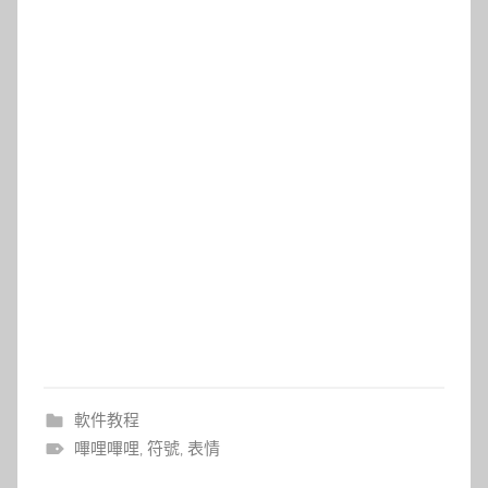
軟件教程
嗶哩嗶哩
,
符號
,
表情