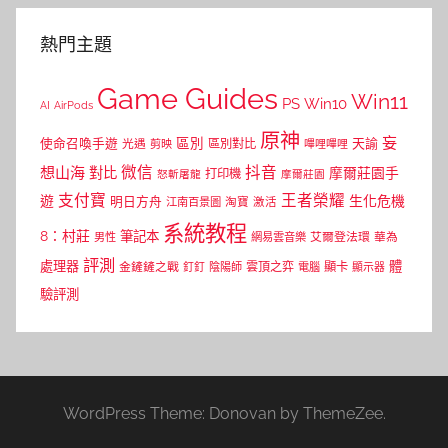
熱門主題
Game Guides
Win11
PS
Win10
AI
AirPods
原神
妄
區別
使命召喚手遊
區別對比
天諭
光遇
剪映
嗶哩嗶哩
微信
抖音
想山海
對比
摩爾莊園手
打印機
怒斬屠龍
摩爾莊園
支付寶
王者榮耀
遊
生化危機
明日方舟
江南百景圖
淘寶
激活
系統教程
8：村莊
筆記本
網易雲音樂
艾爾登法環
華為
男性
評測
體
處理器
顯卡
金鏟鏟之戰
雲頂之弈
釘釘
陰陽師
電腦
顯示器
驗評測
WordPress Theme: Donovan by ThemeZee.