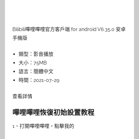
Bilibili嗶哩嗶哩官方客戶端 for android V6.35.0 安卓
手機版
類型：
影音播放
大小：
75MB
語言：
簡體中文
時間：
2021-07-29
查看詳情
嗶哩嗶哩恢復初始設置教程
1、打開嗶哩嗶哩，點擊我的