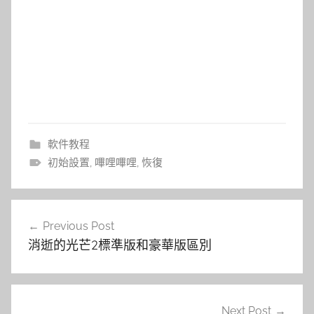
軟件教程
初始設置
,
嗶哩嗶哩
,
恢復
文
Previous Post
章
消逝的光芒2標準版和豪華版區別
導
覽
Next Post