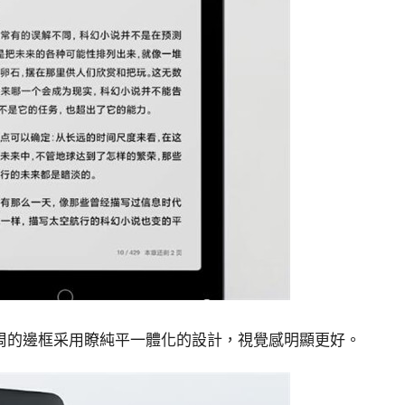
周的邊框采用瞭純平一體化的設計，視覺感明顯更好。