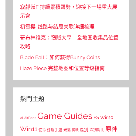
寂靜嶺F 持續累積聲勢，迎接下一場重大展
示會
初雪樱: 线路与结局关联详细梳理
哥布林维克：窃贼大亨 – 全地图收集品位置
攻略
Blade Ball：如何获得Bunny Coins
Haze Piece 完整地图和位置等级指南
熱門主題
Game Guides
PS
Win10
AI
AirPods
Win11
原神
區別
使命召喚手遊
區別對比
光遇
剪映