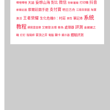
微信
抖音
妄想山海
對比
天諭
打印機
嗶哩嗶哩
怒斬屠龍
支付寶
摩爾莊園手遊
明日方舟
江南百景圖
淘寶
摩爾莊園
系統
王者榮耀
生化危機8：村莊
筆記本
激活
男性
教程
評測
處理器
網易雲音樂
艾爾登法環
華為
金鏟鏟之
體驗評測
顯卡
戰
雲頂之弈
釘釘
陰陽師
電腦
顯示器