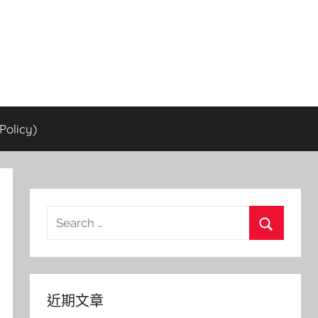
olicy)
Search
for:
Search
近期文章