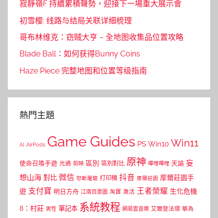
寂靜嶺F 持續累積聲勢，迎接下一場重大展示會
初雪樱: 线路与结局关联详细梳理
哥布林维克：窃贼大亨 – 全地图收集品位置攻略
Blade Ball：如何获得Bunny Coins
Haze Piece 完整地图和位置等级指南
熱門主題
Game Guides
Win11
PS
Win10
AI
AirPods
原神
妄
區別
使命召喚手遊
區別對比
天諭
光遇
剪映
嗶哩嗶哩
微信
抖音
想山海
對比
摩爾莊園手
打印機
怒斬屠龍
摩爾莊園
支付寶
王者榮耀
遊
生化危機
明日方舟
江南百景圖
淘寶
激活
系統教程
8：村莊
筆記本
網易雲音樂
艾爾登法環
華為
男性