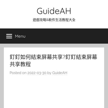
Skip
GuideAH
to
content
遊戲攻略&軟件生活教程大全
Menu
釘釘如何結束屏幕共享?釘釘結束屏幕
共享教程
Posted on
2022-03-30
by
GuideAH