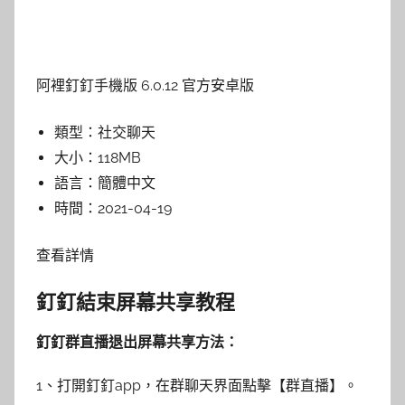
阿裡釘釘手機版 6.0.12 官方安卓版
類型：
社交聊天
大小：
118MB
語言：
簡體中文
時間：
2021-04-19
查看詳情
釘釘結束屏幕共享教程
釘釘群直播退出屏幕共享方法：
1、打開釘釘app，在群聊天界面點擊【群直播】。