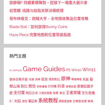
寂靜嶺F 持續累積聲勢，迎接下一場重大展示會
初雪樱: 线路与结局关联详细梳理
哥布林维克：窃贼大亨 – 全地图收集品位置攻略
Blade Ball：如何获得Bunny Coins
Haze Piece 完整地图和位置等级指南
熱門主題
Game Guides
Win11
PS
Win10
AI
AirPods
原神
妄
區別
使命召喚手遊
區別對比
天諭
光遇
剪映
嗶哩嗶哩
微信
抖音
想山海
對比
摩爾莊園手
打印機
怒斬屠龍
摩爾莊園
支付寶
王者榮耀
遊
生化危機
明日方舟
江南百景圖
淘寶
激活
系統教程
8：村莊
筆記本
網易雲音樂
艾爾登法環
華為
男性