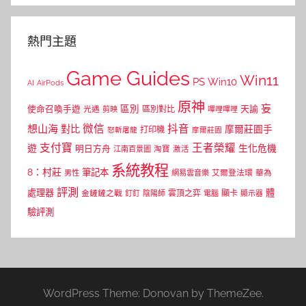
熱門主題
Game Guides
Win11
PS
Win10
AI
AirPods
原神
妄
區別
使命召喚手遊
區別對比
天諭
光遇
剪映
嗶哩嗶哩
微信
抖音
想山海
對比
摩爾莊園手
打印機
怒斬屠龍
摩爾莊園
支付寶
王者榮耀
遊
生化危機
明日方舟
江南百景圖
淘寶
激活
系統教程
8：村莊
筆記本
網易雲音樂
艾爾登法環
華為
男性
評測
體
處理器
顯卡
金鏟鏟之戰
雲頂之弈
釘釘
陰陽師
電腦
顯示器
驗評測
WordPress Theme: Donovan by ThemeZee.