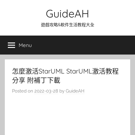
Skip
GuideAH
to
content
遊戲攻略&軟件生活教程大全
Menu
怎麼激活StarUML StarUML激活教程
分享 附補丁下載
Posted on
2022-03-28
by
GuideAH