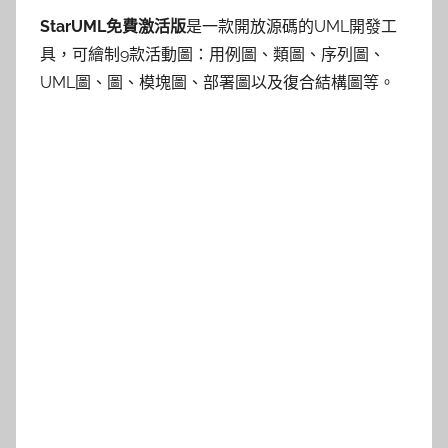
StarUML免費激活版
是一款開放源碼的UML開發工
具，可繪制9款活動圖：用例圖、類圖、序列圖、
UML圖、圖、模塊圖、部署圖以及復合結構圖等。