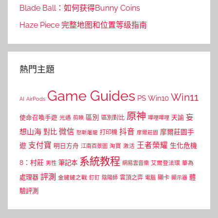
Blade Ball：如何获得Bunny Coins
Haze Piece 完整地图和位置等级指南
熱門主題
Game Guides
Win11
PS
Win10
AI
AirPods
原神
妄
區別
使命召喚手遊
區別對比
天諭
光遇
剪映
嗶哩嗶哩
微信
抖音
想山海
對比
摩爾莊園手
打印機
怒斬屠龍
摩爾莊園
支付寶
王者榮耀
遊
生化危機
明日方舟
江南百景圖
淘寶
激活
系統教程
8：村莊
筆記本
網易雲音樂
艾爾登法環
華為
男性
評測
體
處理器
顯卡
金鏟鏟之戰
雲頂之弈
釘釘
陰陽師
電腦
顯示器
驗評測