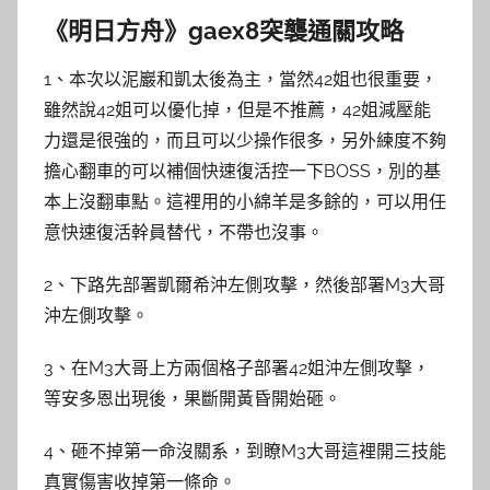
《明日方舟》gaex8突襲通關攻略
1、本次以泥巖和凱太後為主，當然42姐也很重要，
雖然說42姐可以優化掉，但是不推薦，42姐減壓能
力還是很強的，而且可以少操作很多，另外練度不夠
擔心翻車的可以補個快速復活控一下BOSS，別的基
本上沒翻車點。這裡用的小綿羊是多餘的，可以用任
意快速復活幹員替代，不帶也沒事。
2、下路先部署凱爾希沖左側攻擊，然後部署M3大哥
沖左側攻擊。
3、在M3大哥上方兩個格子部署42姐沖左側攻擊，
等安多恩出現後，果斷開黃昏開始砸。
4、砸不掉第一命沒關系，到瞭M3大哥這裡開三技能
真實傷害收掉第一條命。