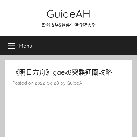
Skip
GuideAH
to
content
遊戲攻略&軟件生活教程大全
Menu
《明日方舟》gaex8突襲通關攻略
Posted on
2022-03-28
by
GuideAH