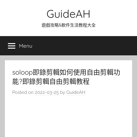
Skip
GuideAH
to
content
遊戲攻略&軟件生活教程大全
Menu
soloop即錄剪輯如何使用自由剪輯功
能?即錄剪輯自由剪輯教程
Posted on
2022-03-25
by
GuideAH