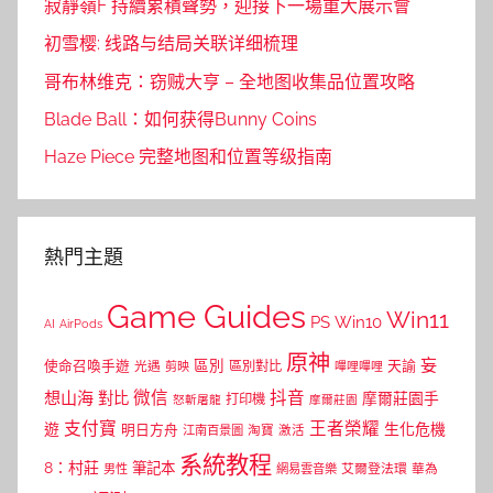
寂靜嶺F 持續累積聲勢，迎接下一場重大展示會
初雪樱: 线路与结局关联详细梳理
哥布林维克：窃贼大亨 – 全地图收集品位置攻略
Blade Ball：如何获得Bunny Coins
Haze Piece 完整地图和位置等级指南
熱門主題
Game Guides
Win11
PS
Win10
AI
AirPods
原神
妄
區別
使命召喚手遊
區別對比
天諭
光遇
剪映
嗶哩嗶哩
微信
抖音
想山海
對比
摩爾莊園手
打印機
怒斬屠龍
摩爾莊園
支付寶
王者榮耀
遊
生化危機
明日方舟
江南百景圖
淘寶
激活
系統教程
8：村莊
筆記本
網易雲音樂
艾爾登法環
華為
男性